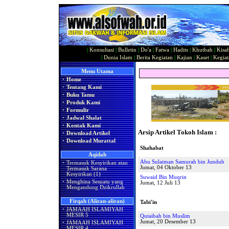
|
Konsultasi
|
Bulletin
|
Do'a
|
Fatwa
|
Hadits
|
Khutbah
|
Kisa
|
Dunia Islam
|
Berita Kegiatan
|
Kajian
|
Kaset
|
Kegiat
Menu Utama
·
Home
·
Tentang Kami
·
Buku Tamu
·
Produk Kami
·
Formulir
·
Jadwal Shalat
·
Kontak Kami
Arsip Artikel Tokoh Islam :
·
Download Artikel
·
Download Murattal
Shahabat
Aqidah
Abu Sulaiman Samurah bin Jundub
·
Termasuk Kesyirikan atau
Jumat, 04 Oktober 13
Termasuk Sarana
Kesyirikan (1)
Suwaid Bin Muqrin
·
Menghina Sesuatu yang
Jumat, 12 Juli 13
Mengandung Dzikrullah
Firqah (Aliran-aliran)
Tabi'in
·
JAMAAH ISLAMIYAH
MESIR 5
Qutaibah bin Muslim
Jumat, 20 Desember 13
·
JAMAAH ISLAMIYAH
MESIR 4