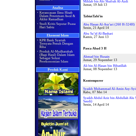
Mihlab bin Abi Shafrah Al-Azdi
Jumat, 19 Juli 13
Analisa
·
Kerancauan Ilmu Hisab
Dalam Penentuan Awal &
TabiutTabi'in
Akhir Ramadhan
·
Studi Kritis Seputar Puasa
Abu Hasan Al-Asy'ari (260 H-324H)
Hari Sabtu
Senin, 21 April 14
Abu Sa’id Al-Bashari
Ekonomi Islam
Kamis, 27 Juni 13
·
KPR Bank Syariah
Ternyata Penuh Dengan
Riba
Pasca Abad 3 H
·
Produk Al-Mudharabah
(Bagi Hasil) Dalam Islam
Ahmad bin Husain
Sebagai Solusi
Jumat, 29 Nopember 13
Perekonomian Islam
Ali bin Al-Hasan bin Hibatillah
Jumat, 08 Nopember 13
Produk Kami
Kontemporer
Syaikh Muhammad Al-Amin Asy-Syin
Rabu, 07 Mei 14
Syaikh Abdul Aziz bin Abdullah Alu
Saudi)
Senin, 14 April 14