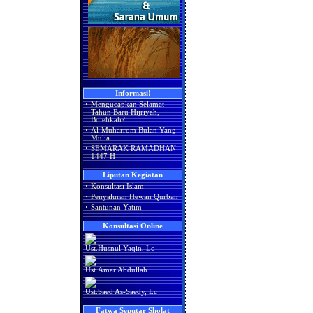
Informasi!
·
Mengucapkan Selamat
Tahun Baru Hijriyah,
Bolehkah?
·
Al-Muharrom Bulan Yang
Mulia
·
SEMARAK RAMADHAN
1447 H
Liputan Kegiatan
·
Konsultasi Islam
·
Penyaluran Hewan Qurban
·
Santunan Yatim
Konsultasi Online
Ust.Husnul Yaqin, Lc
Ust.Amar Abdullah
Ust.Saed As-Saedy, Lc
Fatwa Seputar Sholat