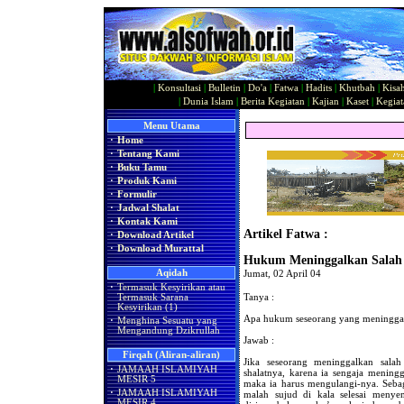
|
Konsultasi
|
Bulletin
|
Do'a
|
Fatwa
|
Hadits
|
Khutbah
|
Kisa
|
Dunia Islam
|
Berita Kegiatan
|
Kajian
|
Kaset
|
Kegiat
Menu Utama
·
Home
·
Tentang Kami
·
Buku Tamu
·
Produk Kami
·
Formulir
·
Jadwal Shalat
·
Kontak Kami
Artikel Fatwa :
·
Download Artikel
·
Download Murattal
Hukum Meninggalkan Salah 
Aqidah
Jumat, 02 April 04
·
Termasuk Kesyirikan atau
Tanya :
Termasuk Sarana
Kesyirikan (1)
Apa hukum seseorang yang meninggalk
·
Menghina Sesuatu yang
Mengandung Dzikrullah
Jawab :
Firqah (Aliran-aliran)
Jika seseorang meninggalkan salah
·
JAMAAH ISLAMIYAH
shalatnya, karena ia sengaja meningg
MESIR 5
maka ia harus mengulangi-nya. Sebag
·
JAMAAH ISLAMIYAH
malah sujud di kala selesai meny
MESIR 4