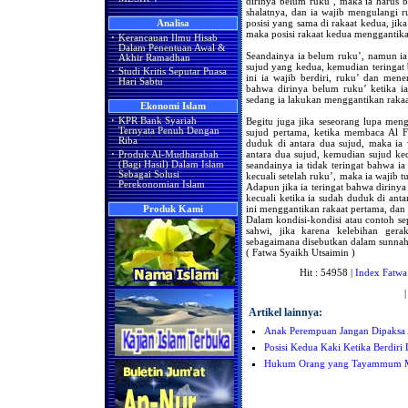
dirinya belum ruku’, maka ia harus b
shalatnya, dan ia wajib mengulangi 
posisi yang sama di rakaat kedua, jik
Analisa
maka posisi rakaat kedua menggantika
·
Kerancauan Ilmu Hisab
Dalam Penentuan Awal &
Seandainya ia belum ruku’, namun ia
Akhir Ramadhan
sujud yang kedua, kemudian teringat
·
Studi Kritis Seputar Puasa
ini ia wajib berdiri, ruku’ dan men
Hari Sabtu
bahwa dirinya belum ruku’ ketika i
sedang ia lakukan menggantikan rakaa
Ekonomi Islam
Begitu juga jika seseorang lupa menge
·
KPR Bank Syariah
Ternyata Penuh Dengan
sujud pertama, ketika membaca Al F
Riba
duduk di antara dua sujud, maka ia
antara dua sujud, kemudian sujud k
·
Produk Al-Mudharabah
seandainya ia tidak teringat bahwa i
(Bagi Hasil) Dalam Islam
Sebagai Solusi
kecuali setelah ruku’, maka ia wajib 
Perekonomian Islam
Adapun jika ia teringat bahwa diriny
kecuali ketika ia sudah duduk di ant
ini menggantikan rakaat pertama, dan 
Produk Kami
Dalam kondisi-kondisi atau contoh sep
sahwi, jika karena kelebihan gera
sebagaimana disebutkan dalam sunnah 
( Fatwa Syaikh Utsaimin )
Hit : 54958 |
Index Fatwa
Artikel lainnya:
Anak Perempuan Jangan Dipaksa 
Posisi Kedua Kaki Ketika Berdiri
Hukum Orang yang Tayammum M