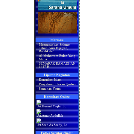
Informasi!
·
Mengucapkan Selamat
Tahun Baru Hijriyah,
Bolehkah?
·
Al-Muharrom Bulan Yang
Mulia
·
SEMARAK RAMADHAN
1447 H
Liputan Kegiatan
·
Konsultasi Islam
·
Penyaluran Hewan Qurban
·
Santunan Yatim
Konsultasi Online
Ust.Husnul Yaqin, Lc
Ust.Amar Abdullah
Ust.Saed As-Saedy, Lc
Fatwa Seputar Sholat