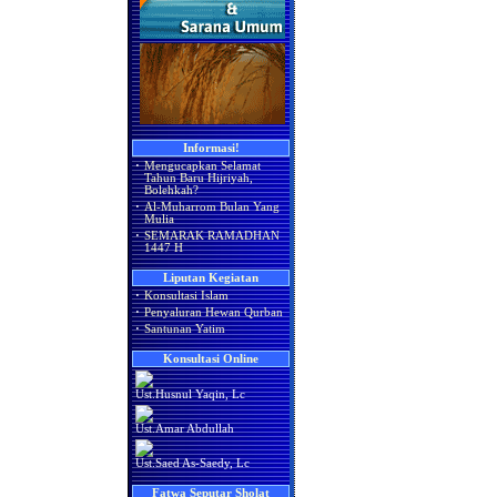
Informasi!
·
Mengucapkan Selamat
Tahun Baru Hijriyah,
Bolehkah?
·
Al-Muharrom Bulan Yang
Mulia
·
SEMARAK RAMADHAN
1447 H
Liputan Kegiatan
·
Konsultasi Islam
·
Penyaluran Hewan Qurban
·
Santunan Yatim
Konsultasi Online
Ust.Husnul Yaqin, Lc
Ust.Amar Abdullah
Ust.Saed As-Saedy, Lc
Fatwa Seputar Sholat