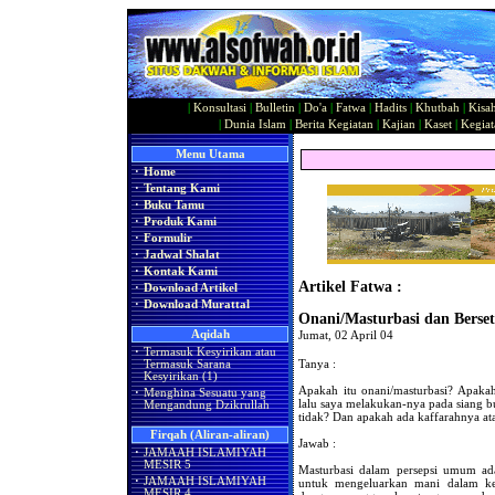
|
Konsultasi
|
Bulletin
|
Do'a
|
Fatwa
|
Hadits
|
Khutbah
|
Kisa
|
Dunia Islam
|
Berita Kegiatan
|
Kajian
|
Kaset
|
Kegiat
Menu Utama
·
Home
·
Tentang Kami
·
Buku Tamu
·
Produk Kami
·
Formulir
·
Jadwal Shalat
·
Kontak Kami
Artikel Fatwa :
·
Download Artikel
·
Download Murattal
Onani/Masturbasi dan Berse
Aqidah
Jumat, 02 April 04
·
Termasuk Kesyirikan atau
Tanya :
Termasuk Sarana
Kesyirikan (1)
Apakah itu onani/masturbasi? Apakah
·
Menghina Sesuatu yang
lalu saya melakukan-nya pada siang 
Mengandung Dzikrullah
tidak? Dan apakah ada kaffarahnya ata
Firqah (Aliran-aliran)
Jawab :
·
JAMAAH ISLAMIYAH
MESIR 5
Masturbasi dalam persepsi umum adal
·
JAMAAH ISLAMIYAH
untuk mengeluarkan mani dalam kea
MESIR 4