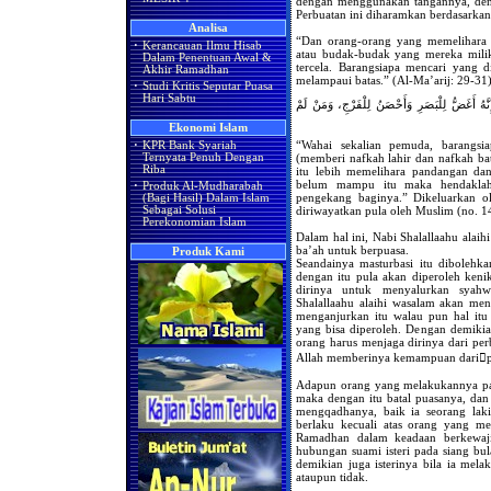
dengan menggunakan tangannya, deng
Perbuatan ini diharamkan berdasarkan
Analisa
“Dan orang-orang yang memelihara ke
·
Kerancauan Ilmu Hisab
atau budak-budak yang mereka milik
Dalam Penentuan Awal &
tercela. Barangsiapa mencari yang 
Akhir Ramadhan
melampaui batas.” (Al-Ma’arij: 29-31
·
Studi Kritis Seputar Puasa
Hari Sabtu
نَّهُ أَغَضُّ لِلْبَصَرِ وَأَحْصَنُ لِلْفَرْجِ، وَمَنْ لَمْ
Ekonomi Islam
“Wahai sekalian pemuda, barangs
·
KPR Bank Syariah
(memberi nafkah lahir dan nafkah ba
Ternyata Penuh Dengan
Riba
itu lebih memelihara pandangan da
belum mampu itu maka hendaklah 
·
Produk Al-Mudharabah
pengekang baginya.” Dikeluarkan o
(Bagi Hasil) Dalam Islam
diriwayatkan pula oleh Muslim (no. 1
Sebagai Solusi
Perekonomian Islam
Dalam hal ini, Nabi Shalallaahu al
ba’ah untuk berpuasa.
Produk Kami
Seandainya masturbasi itu dibolehka
dengan itu pula akan diperoleh keni
dirinya untuk menyalurkan syahw
Shalallaahu alaihi wasalam akan me
menganjurkan itu walau pun hal it
yang bisa diperoleh. Dengan demikian
orang harus menjaga dirinya dari pe
Allah memberinya kemampuan daripe
Adapun orang yang melakukannya pa
maka dengan itu batal puasanya, dan 
mengqadhanya, baik ia seorang lak
berlaku kecuali atas orang yang me
Ramadhan dalam keadaan berkewaj
hubungan suami isteri pada siang bu
demikian juga isterinya bila ia mel
ataupun tidak.