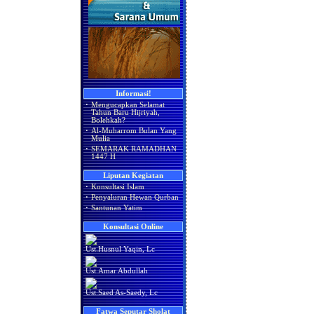
Informasi!
·
Mengucapkan Selamat
Tahun Baru Hijriyah,
Bolehkah?
·
Al-Muharrom Bulan Yang
Mulia
·
SEMARAK RAMADHAN
1447 H
Liputan Kegiatan
·
Konsultasi Islam
·
Penyaluran Hewan Qurban
·
Santunan Yatim
Konsultasi Online
Ust.Husnul Yaqin, Lc
Ust.Amar Abdullah
Ust.Saed As-Saedy, Lc
Fatwa Seputar Sholat