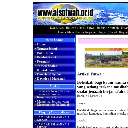
|
Konsultasi
|
Bulletin
|
Do'a
|
Fatwa
|
Hadits
|
Khutbah
|
Kisa
|
Dunia Islam
|
Berita Kegiatan
|
Kajian
|
Kaset
|
Kegiat
Menu Utama
·
Home
·
Tentang Kami
·
Buku Tamu
·
Produk Kami
·
Formulir
·
Jadwal Shalat
·
Kontak Kami
Artikel Fatwa :
·
Download Artikel
·
Download Murattal
Bolehkah bagi kaum wanita 
Aqidah
yang sedang terkena musiba
·
Termasuk Kesyirikan atau
shalat jenazah berjama'ah d
Termasuk Sarana
Rabu, 31 Maret 04
Kesyirikan (1)
·
Menghina Sesuatu yang
Tanya :
Mengandung Dzikrullah
Bolehkah bagi kaum wanita untuk 
Firqah (Aliran-aliran)
musibah kematian, kemudian melakukan
·
JAMAAH ISLAMIYAH
Jawab :
MESIR 5
·
JAMAAH ISLAMIYAH
Boleh bagi wanita untuk shalat jenaz
MESIR 4