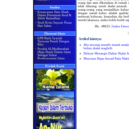
orang lain atau dikerjakan di rumah
tidak dilarang untuk shalat jenazah
Analisa
orang-orang yang menjadikan kubura
·
Kerancauan Ilmu Hisab
dengan ziarah kubur adalah apabila
Dalam Penentuan Awal &
melewati kuburan, kemudian dia ber
Akhir Ramadhan
mendo'akannya, maka boleh-boleh saj
·
Studi Kritis Seputar Puasa
Hari Sabtu
Hit : 48625 |
Index Fatwa
Ekonomi Islam
·
KPR Bank Syariah
Artikel lainnya:
Ternyata Penuh Dengan
Jika seorang musafir masuk masjid 
Riba
belum shalat maghrib.
·
Produk Al-Mudharabah
(Bagi Hasil) Dalam Islam
Hukum Menangis Dalam Shalat J
Sebagai Solusi
Mencium Hajar Aswad Pada Wakt
Perekonomian Islam
Produk Kami