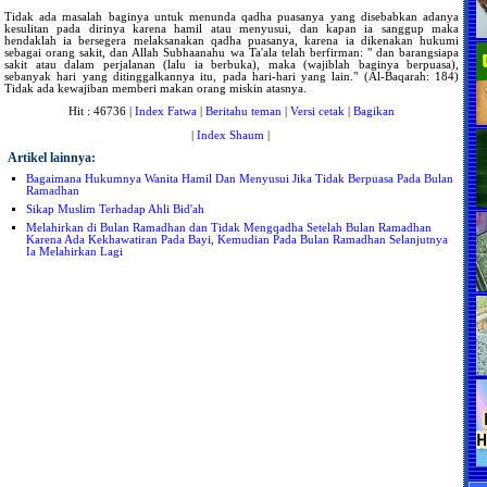
Tidak ada masalah baginya untuk menunda qadha puasanya yang disebabkan adanya
kesulitan pada dirinya karena hamil atau menyusui, dan kapan ia sanggup maka
hendaklah ia bersegera melaksanakan qadha puasanya, karena ia dikenakan hukumi
sebagai orang sakit, dan Allah Subhaanahu wa Ta'ala telah berfirman: " dan barangsiapa
sakit atau dalam perjalanan (lalu ia berbuka), maka (wajiblah baginya berpuasa),
sebanyak hari yang ditinggalkannya itu, pada hari-hari yang lain." (Al-Baqarah: 184)
Tidak ada kewajiban memberi makan orang miskin atasnya.
Hit : 46736 |
Index Fatwa
|
Beritahu teman
|
Versi cetak
|
Bagikan
|
Index Shaum
|
Artikel lainnya:
Bagaimana Hukumnya Wanita Hamil Dan Menyusui Jika Tidak Berpuasa Pada Bulan
Ramadhan
Sikap Muslim Terhadap Ahli Bid'ah
Melahirkan di Bulan Ramadhan dan Tidak Mengqadha Setelah Bulan Ramadhan
Karena Ada Kekhawatiran Pada Bayi, Kemudian Pada Bulan Ramadhan Selanjutnya
Ia Melahirkan Lagi