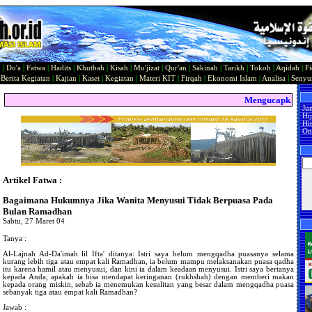
n
|
Do'a
|
Fatwa
|
Hadits
|
Khutbah
|
Kisah
|
Mu'jizat
|
Qur'an
|
Sakinah
|
Tarikh
|
Tokoh
|
Aqidah
|
Fi
|
Berita Kegiatan
|
Kajian
|
Kaset
|
Kegiatan
|
Materi KIT
|
Firqah
|
Ekonomi Islam
|
Analisa
|
Seny
Mengucapkan Sela
Ju
Hi
Hit
On
Artikel Fatwa :
Bagaimana Hukumnya Jika Wanita Menyusui Tidak Berpuasa Pada
Bulan Ramadhan
Sabtu, 27 Maret 04
Tanya :
Al-Lajnah Ad-Da'imah lil Ifta' ditanya: Istri saya belum mengqadha puasanya selama
kurang lebih tiga atau empat kali Ramadhan, ia belum mampu melaksanakan puasa qadha
itu karena hamil atau menyusui, dan kini ia dalam keadaan menyusui. Istri saya bertanya
kepada Anda; apakah ia bisa mendapat keringanan (rukhshah) dengan memberi makan
kepada orang miskin, sebab ia menemukan kesulitan yang besar dalam mengqadha puasa
sebanyak tiga atau empat kali Ramadhan?
Jawab :