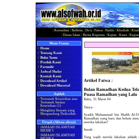
|
Konsultasi
|
Bulletin
|
Do'a
|
Fatwa
|
Hadits
|
Khutbah
|
Kisa
|
Dunia Islam
|
Berita Kegiatan
|
Kajian
|
Kaset
|
Kegiat
Menu Utama
·
Home
·
Tentang Kami
·
Buku Tamu
·
Produk Kami
·
Formulir
·
Jadwal Shalat
·
Kontak Kami
Artikel Fatwa :
·
Download Artikel
·
Download Murattal
Bulan Ramadhan Kedua Tela
Aqidah
Puasa Ramadhan yang Lalu
·
Termasuk Kesyirikan atau
Rabu, 31 Maret 04
Termasuk Sarana
Kesyirikan (1)
Tanya :
·
Menghina Sesuatu yang
Mengandung Dzikrullah
Syaikh Muhammad bin Shalih Al-Uts
Ramadhan yang baru dan belum meng
mereka lakukan?
Firqah (Aliran-aliran)
·
JAMAAH ISLAMIYAH
Jawab :
MESIR 5
·
JAMAAH ISLAMIYAH
Yang wajib merela lakukan adalah b
MESIR 4