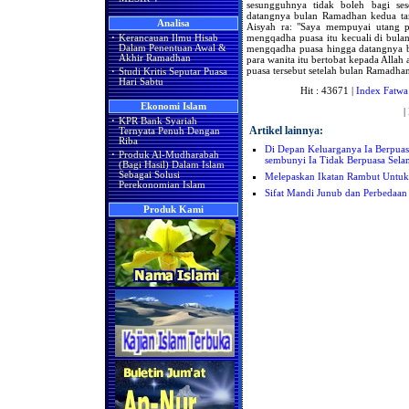
sesungguhnya tidak boleh bagi s
datangnya bulan Ramadhan kedua tan
Analisa
Aisyah ra: "Saya mempuyai utang pu
mengqadha puasa itu kecuali di bula
·
Kerancauan Ilmu Hisab
mengqadha puasa hingga datangnya b
Dalam Penentuan Awal &
Akhir Ramadhan
para wanita itu bertobat kepada Allah
puasa tersebut setelah bulan Ramadha
·
Studi Kritis Seputar Puasa
Hari Sabtu
Hit : 43671 |
Index Fatwa
Ekonomi Islam
|
·
KPR Bank Syariah
Artikel lainnya:
Ternyata Penuh Dengan
Riba
Di Depan Keluarganya Ia Berpua
·
Produk Al-Mudharabah
sembunyi Ia Tidak Berpuasa Sel
(Bagi Hasil) Dalam Islam
Sebagai Solusi
Melepaskan Ikatan Rambut Untu
Perekonomian Islam
Sifat Mandi Junub dan Perbedaa
Produk Kami