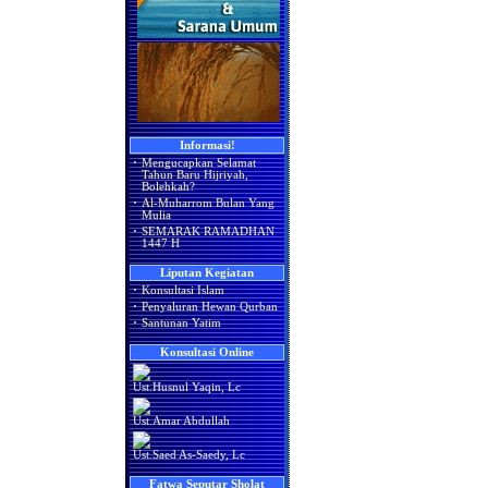
Informasi!
·
Mengucapkan Selamat
Tahun Baru Hijriyah,
Bolehkah?
·
Al-Muharrom Bulan Yang
Mulia
·
SEMARAK RAMADHAN
1447 H
Liputan Kegiatan
·
Konsultasi Islam
·
Penyaluran Hewan Qurban
·
Santunan Yatim
Konsultasi Online
Ust.Husnul Yaqin, Lc
Ust.Amar Abdullah
Ust.Saed As-Saedy, Lc
Fatwa Seputar Sholat