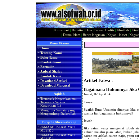
|
Konsultasi
|
Bulletin
|
Do'a
|
Fatwa
|
Hadits
|
Khutbah
|
Kisa
|
Dunia Islam
|
Berita Kegiatan
|
Kajian
|
Kaset
|
Kegiat
Menu Utama
·
Home
·
Tentang Kami
·
Buku Tamu
·
Produk Kami
·
Formulir
·
Jadwal Shalat
·
Kontak Kami
Artikel Fatwa :
·
Download Artikel
·
Download Murattal
Bagaimana Hukumnya Jika C
Aqidah
Jumat, 02 April 04
·
Termasuk Kesyirikan atau
Tanya :
Termasuk Sarana
Kesyirikan (1)
Syaikh Ibnu Utsaimin ditanya: Jika c
·
Menghina Sesuatu yang
wanita itu, bagaimana hukumnya?
Mengandung Dzikrullah
Jawab :
Firqah (Aliran-aliran)
·
JAMAAH ISLAMIYAH
Jika cairan yang mengenai tubuh ata
MESIR 5
keluar melalui jalan lahir, bukan jal
·
JAMAAH ISLAMIYAH
cairan itu adalah cairan najis, yaitu c
MESIR 4