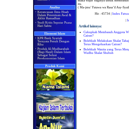
maka wajib baginya untuk membasuh 
itu.
( Ma-jmu’ Fatawa wa Rasa’il Asy-Syai
Analisa
·
Kerancauan Ilmu Hisab
Hit : 45734 |
Index Fatwa
Dalam Penentuan Awal &
Akhir Ramadhan
|
I
·
Studi Kritis Seputar Puasa
Artikel lainnya:
Hari Sabtu
Cukupkah Membasuh Anggota Wud
Ekonomi Islam
Cairan?
·
KPR Bank Syariah
Bolehkah Melakukan Shalat Taha
Ternyata Penuh Dengan
Terus Mengeluarkan Cairan?
Riba
·
Produk Al-Mudharabah
Bolehkah Wanita yang Terus Men
(Bagi Hasil) Dalam Islam
Wudhu Shalat Shubuh
Sebagai Solusi
Perekonomian Islam
Produk Kami