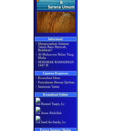
Informasi!
·
Mengucapkan Selamat
Tahun Baru Hijriyah,
Bolehkah?
·
Al-Muharrom Bulan Yang
Mulia
·
SEMARAK RAMADHAN
1447 H
Liputan Kegiatan
·
Konsultasi Islam
·
Penyaluran Hewan Qurban
·
Santunan Yatim
Konsultasi Online
Ust.Husnul Yaqin, Lc
Ust.Amar Abdullah
Ust.Saed As-Saedy, Lc
Fatwa Seputar Sholat