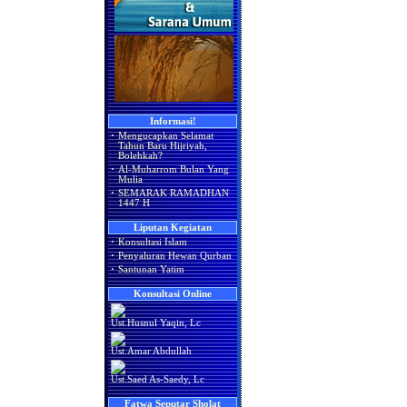
Informasi!
·
Mengucapkan Selamat
Tahun Baru Hijriyah,
Bolehkah?
·
Al-Muharrom Bulan Yang
Mulia
·
SEMARAK RAMADHAN
1447 H
Liputan Kegiatan
·
Konsultasi Islam
·
Penyaluran Hewan Qurban
·
Santunan Yatim
Konsultasi Online
Ust.Husnul Yaqin, Lc
Ust.Amar Abdullah
Ust.Saed As-Saedy, Lc
Fatwa Seputar Sholat