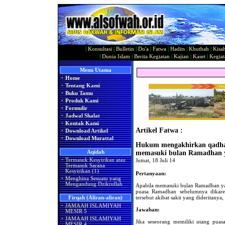
|
Konsultasi
|
Bulletin
|
Do'a
|
Fatwa
|
Hadits
|
Khutbah
|
Kisa
|
Dunia Islam
|
Berita Kegiatan
|
Kajian
|
Kaset
|
Kegiat
Menu Utama
·
Home
·
Tentang Kami
·
Buku Tamu
·
Produk Kami
·
Formulir
·
Jadwal Shalat
·
Kontak Kami
Artikel Fatwa :
·
Download Artikel
·
Download Murattal
Hukum mengakhirkan qadha
Aqidah
memasuki bulan Ramadhan 
·
Termasuk Kesyirikan atau
Jumat, 18 Juli 14
Termasuk Sarana
Kesyirikan (1)
Pertanyaan:
·
Menghina Sesuatu yang
Mengandung Dzikrullah
Apabila memasuki bulan Ramadhan ya
puasa Ramadhan sebelumnya dikar
tersebut akibat sakit yang dideritan
Firqah (Aliran-aliran)
·
JAMAAH ISLAMIYAH
Jawaban:
MESIR 5
·
JAMAAH ISLAMIYAH
Jika seseorang memiliki utang pua
MESIR 4