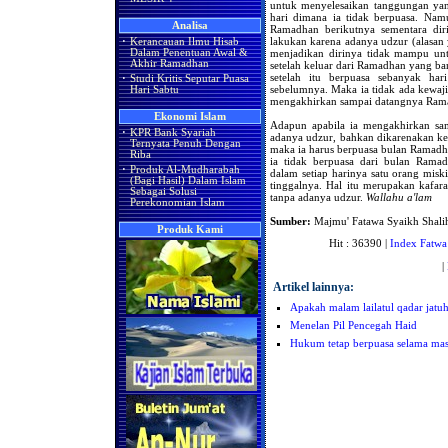
untuk menyelesaikan tanggungan ya
hari dimana ia tidak berpuasa. Na
Analisa
Ramadhan berikutnya sementara dir
lakukan karena adanya udzur (alasan
·
Kerancauan Ilmu Hisab
menjadikan dirinya tidak mampu u
Dalam Penentuan Awal &
Akhir Ramadhan
setelah keluar dari Ramadhan yang bar
setelah itu berpuasa sebanyak ha
·
Studi Kritis Seputar Puasa
sebelumnya. Maka ia tidak ada kewaji
Hari Sabtu
mengakhirkan sampai datangnya Rama
Ekonomi Islam
Adapun apabila ia mengakhirkan sa
·
KPR Bank Syariah
adanya udzur, bahkan dikarenakan k
Ternyata Penuh Dengan
maka ia harus berpuasa bulan Ramadha
Riba
ia tidak berpuasa dari bulan Rama
·
Produk Al-Mudharabah
dalam setiap harinya satu orang mis
(Bagi Hasil) Dalam Islam
tinggalnya. Hal itu merupakan kafa
Sebagai Solusi
tanpa adanya udzur.
Wallahu a'lam
Perekonomian Islam
Sumber:
Majmu' Fatawa Syaikh Shali
Produk Kami
Hit : 36390 |
Index Fatwa
|
Artikel lainnya:
Apakah malam lailatul qadar jat
Menelan Pil Pencegah Haid
Hukum tetap berpuasa selama masa