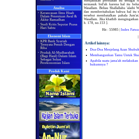
Menjadikan perbuatan itu sebagai r
termasuk bid'ah karena hal itu belu
Wasallam. Beliau Shallallahu 'alaihi
Analisa
dan memberitahukan bahwa hal itu te
·
Kerancauan Ilmu Hisab
tersebut membatalkan pahala Jum'at.
Dalam Penentuan Awal &
Wasallam. Jika khathib mengingatkan h
Akhir Ramadhan
h. 178, no.153 ].
·
Studi Kritis Seputar Puasa
Hari Sabtu
Hit : 55985 |
Index Fatwa
Ekonomi Islam
·
KPR Bank Syariah
Artikel lainnya:
Ternyata Penuh Dengan
Riba
Doa-Doa Menjelang Azan Shubu
·
Produk Al-Mudharabah
Membangunkan Tamu Untuk Shal
(Bagi Hasil) Dalam Islam
Sebagai Solusi
Apabila suatu jama'ah melakukan
Perekonomian Islam
hukumnya ?
Produk Kami