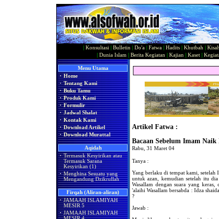
|
Konsultasi
|
Bulletin
|
Do'a
|
Fatwa
|
Hadits
|
Khutbah
|
Kisa
|
Dunia Islam
|
Berita Kegiatan
|
Kajian
|
Kaset
|
Kegiat
Menu Utama
·
Home
·
Tentang Kami
·
Buku Tamu
·
Produk Kami
·
Formulir
·
Jadwal Shalat
·
Kontak Kami
Artikel Fatwa :
·
Download Artikel
·
Download Murattal
Bacaan Sebelum Imam Naik 
Aqidah
Rabu, 31 Maret 04
·
Termasuk Kesyirikan atau
Tanya :
Termasuk Sarana
Kesyirikan (1)
Yang berlaku di tempat kami, setelah
·
Menghina Sesuatu yang
untuk azan, kemudian setelah itu dia 
Mengandung Dzikrullah
Wasallam dengan suara yang keras, di
'alaihi Wasallam bersabda : Idza shai
Firqah (Aliran-aliran)
?
·
JAMAAH ISLAMIYAH
MESIR 5
Jawab :
·
JAMAAH ISLAMIYAH
MESIR 4