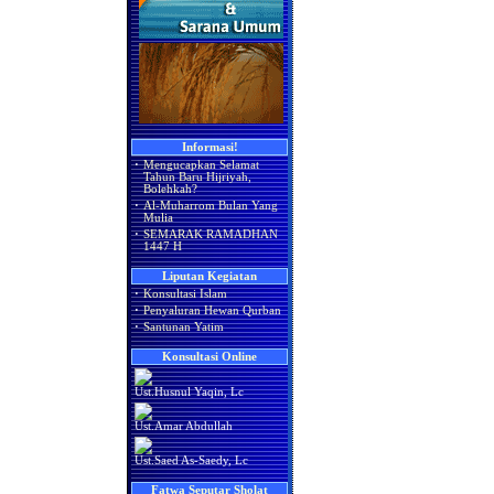
Informasi!
·
Mengucapkan Selamat
Tahun Baru Hijriyah,
Bolehkah?
·
Al-Muharrom Bulan Yang
Mulia
·
SEMARAK RAMADHAN
1447 H
Liputan Kegiatan
·
Konsultasi Islam
·
Penyaluran Hewan Qurban
·
Santunan Yatim
Konsultasi Online
Ust.Husnul Yaqin, Lc
Ust.Amar Abdullah
Ust.Saed As-Saedy, Lc
Fatwa Seputar Sholat