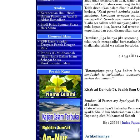
anda tidak berdosa dan tidak wajib qa
menunjukkan bahwa seseorang itu tid
Telah disebutkan dalam Shahih al-Buk
Analisa
berkata,
"Kami pernah berbuka pada ma
·
Kerancauan Ilmu Hisab
mendung, kemudian ternyata matah
Dalam Penentuan Awal &
mengqadha'. Seandainya mereka diper
Akhir Ramadhan
'alaihi wa sallam telah menyampaikan
·
Studi Kritis Seputar Puasa
pula kepada kita, karena hal tersebut
Hari Sabtu
terpelihara dan pasti disampaikan sert
Ekonomi Islam
Demikian juga halnya jika seseorang
tidak wajib mengqadha' berdasarkan h
·
KPR Bank Syariah
Ternyata Penuh Dengan
shallallahu 'alaihi wa sallam bersabda,
Riba
·
Produk Al-Mudharabah
ْعَمَهُ اللّهُ وَسَقَاهُ
(Bagi Hasil) Dalam Islam
Sebagai Solusi
Perekonomian Islam
"Barangsiapa yang lupa bahwa ia s
Produk Kami
hendaklah ia melanjutkan puasany
makan dan minum."
Kitab ad-Da'wah (5), Syaikh Ibnu Ut
Sumber: 'al-Fatawa asy-Syar'iyyah Fi
al-Haram,'
(Fatwa-Fatwa Syar'i Terhadap Permas
syaikh Khalid bin Abdurrahman al-Jura
Diposting oleh:Muhammad Subaili
Hit : 23538 |
Index Fatwa
|
Artikel lainnya: