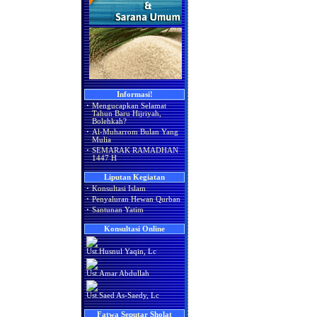
Informasi!
·
Mengucapkan Selamat
Tahun Baru Hijriyah,
Bolehkah?
·
Al-Muharrom Bulan Yang
Mulia
·
SEMARAK RAMADHAN
1447 H
Liputan Kegiatan
·
Konsultasi Islam
·
Penyaluran Hewan Qurban
·
Santunan Yatim
Konsultasi Online
Ust.Husnul Yaqin, Lc
Ust.Amar Abdullah
Ust.Saed As-Saedy, Lc
Fatwa Seputar Sholat