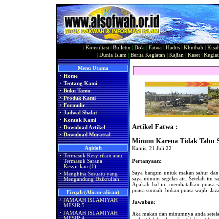
|
Konsultasi
|
Bulletin
|
Do'a
|
Fatwa
|
Hadits
|
Khutbah
|
Kisa
|
Dunia Islam
|
Berita Kegiatan
|
Kajian
|
Kaset
|
Kegiat
Menu Utama
·
Home
·
Tentang Kami
·
Buku Tamu
·
Produk Kami
·
Formulir
·
Jadwal Shalat
·
Kontak Kami
Artikel Fatwa :
·
Download Artikel
·
Download Murattal
Minum Karena Tidak Tahu 
Aqidah
Kamis, 21 Juli 22
·
Termasuk Kesyirikan atau
Pertanyaan:
Termasuk Sarana
Kesyirikan (1)
Saya bangun untuk makan sahur dan 
·
Menghina Sesuatu yang
saya minum segelas air. Setelah itu 
Mengandung Dzikrullah
Apakah hal ini membatalkan puasa sa
puasa sunnah, bukan puasa wajib. Jaz
Firqah (Aliran-aliran)
·
JAMAAH ISLAMIYAH
Jawaban:
MESIR 5
·
JAMAAH ISLAMIYAH
Jika makan dan minumnya anda setela
MESIR 4