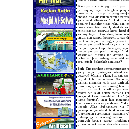
Biasanya ruang tunggu bagi para p
penumpang saja, sedangkan penga
tersebut lalu pulang. Ini yang menja
apakah bisa dipastikan seratus pers
yang telah ditentukan? Tidak, bah
pesawat berangkat tepat waktu dan te
cuaca akan tetap stabil, ataukah ka
menyebabkan pesawat harus kembali?
kadang terjadi. Kemudian, kalau seki
lancar dan sampai ke negeri tujuan d
itu tidak terjadi, sehingga pesawat
menjemputnya di bandara yang lain itu
tempat tujuan tanpa halangan, ap
menjemputnya pasti datang? Apak
waktunya? Ini tidak ada jaminan, kare
boleh jadi jalan sedang macet sehinga
saja terjadi. Bukankah demikian?
Baik. Kita pastikan semua rintangan t
yang menjadi pertanyaan adalah sia
pesawat? Wallahu a’lam, bisa saja se
kepada kehormatan kaum Muslimin, 
bahkan mungkin lebih baik daripad
disampingnya adalah seorang lelaki 
selagi masalah ini masih sangat raw
sangat serius di dalam menjaga ke
janganlah kamu mendekati zina.” (Al
kamu berzina”, agar kita menjauhk
pendorong ke arah perzinaan. Maka 
kepada Allah Subhannahu wa Ta
perempuannya adalah tidak memberi
(perempuan-perempuan mahramnya)
didampingi oleh seorang mahram.
Sungguh betapa sangat mudahnya 
(bersamanya), maka tidak ada sesuat