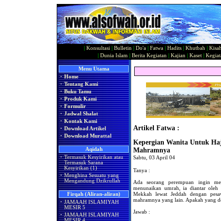
|
Konsultasi
|
Bulletin
|
Do'a
|
Fatwa
|
Hadits
|
Khutbah
|
Kisa
|
Dunia Islam
|
Berita Kegiatan
|
Kajian
|
Kaset
|
Kegiat
Menu Utama
·
Home
·
Tentang Kami
·
Buku Tamu
·
Produk Kami
·
Formulir
·
Jadwal Shalat
·
Kontak Kami
Artikel Fatwa :
·
Download Artikel
·
Download Murattal
Kepergian Wanita Untuk Ha
Aqidah
Mahramnya
·
Termasuk Kesyirikan atau
Sabtu, 03 April 04
Termasuk Sarana
Kesyirikan (1)
Tanya :
·
Menghina Sesuatu yang
Mengandung Dzikrullah
Ada seorang perempuan ingin mel
menunaikan umrah, ia diantar oleh
Mekkah lewat Jeddah dengan pesaw
Firqah (Aliran-aliran)
mahramnya yang lain. Apakah yang de
·
JAMAAH ISLAMIYAH
MESIR 5
Jawab :
·
JAMAAH ISLAMIYAH
MESIR 4