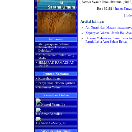
( Fatawa Syaikh Ibnu Utsaimin, jilid 2,
Hit : 39181 |
Index Fatwa
|
Inde
Artikel lainnya:
An-Nusuk dan Macam-macamny
Kepergian Wanita Untuk Haji A
Hukum Meletakkan Surat Pada K
Informasi!
Rasulullah a Atau Selain Beliau
·
Mengucapkan Selamat
Tahun Baru Hijriyah,
Bolehkah?
·
Al-Muharrom Bulan Yang
Mulia
·
SEMARAK RAMADHAN
1447 H
Liputan Kegiatan
·
Konsultasi Islam
·
Penyaluran Hewan Qurban
·
Santunan Yatim
Konsultasi Online
Ust.Husnul Yaqin, Lc
Ust.Amar Abdullah
Ust.Saed As-Saedy, Lc
Fatwa Seputar Sholat