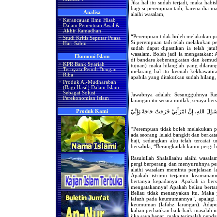
Jika hal itu sudah terjadi, maka hab
bagi si perempuan tadi, karena dia m
Analisa
alaihi wasalam,
·
Kerancauan Ilmu Hisab
Dalam Penentuan Awal &
Akhir Ramadhan
“Perempuan tidak boleh melakukan pe
·
Studi Kritis Seputar Puasa
Si perempuan tadi telah melakukan p
Hari Sabtu
sudah dapat dipastikan ia telah jatu
wasalam. Boleh jadi ia mengatakan:
Ekonomi Islam
di bandara keberangkatan dan kemud
·
KPR Bank Syariah
tujuan) maka hilanglah yang dilarang
Ternyata Penuh Dengan
melarang hal itu kecuali kekhawatir
Riba
apabila yang ditakutkan sudah hilang,
·
Produk Al-Mudharabah
(Bagi Hasil) Dalam Islam
Sebagai Solusi
Jawabnya adalah: Sesungguhnya Rasu
Perekonomian Islam
larangan itu secara mutlak, seraya ber
رَسُوْلَ اللهِ، إِنَّ امْرَأَتِيْ خَرَجَتْ حَاجَةً وَإِنِّيْ
Produk Kami
“Perempuan tidak boleh melakukan p
ada seorang lelaki bangkit dan berkat
haji, sedangkan aku telah tercatat
bersabda, “Berangkatlah kamu pergi ha
Rasulullah Shalallaahu alaihi wasal
pergi berperang dan menyuruhnya perg
alaihi wasalam meminta penjelasan l
Apakah istrimu terjamin keamanann
bertanya kepadanya: Apakah ia bersa
mengatakannya! Apakah beliau bertan
Beliau tidak menanyakan itu. Maka 
lafazh pada keumumannya”, apalagi ki
keumuman (lafahz larangan). Adap
kalian perhatikan baik-baik masalah i
jika saya benar, maka terimalah pendap