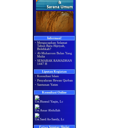
Informasi!
·
Mengucapkan Selamat
Tahun Baru Hijriyah,
Bolehkah?
·
Al-Muharrom Bulan Yang
Mulia
·
SEMARAK RAMADHAN
1447 H
Liputan Kegiatan
·
Konsultasi Islam
·
Penyaluran Hewan Qurban
·
Santunan Yatim
Konsultasi Online
Ust.Husnul Yaqin, Lc
Ust.Amar Abdullah
Ust.Saed As-Saedy, Lc
Fatwa Seputar Sholat