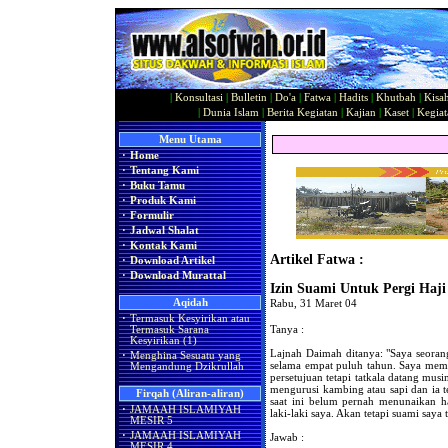
|
Konsultasi
|
Bulletin
|
Do'a
|
Fatwa
|
Hadits
|
Khutbah
|
Kisa
|
Dunia Islam
|
Berita Kegiatan
|
Kajian
|
Kaset
|
Kegiat
Menu Utama
·
Home
·
Tentang Kami
·
Buku Tamu
·
Produk Kami
·
Formulir
·
Jadwal Shalat
·
Kontak Kami
Artikel Fatwa :
·
Download Artikel
·
Download Murattal
Izin Suami Untuk Pergi Haji
Aqidah
Rabu, 31 Maret 04
·
Termasuk Kesyirikan atau
Tanya :
Termasuk Sarana
Kesyirikan (1)
Lajnah Daimah ditanya: "Saya seoran
·
Menghina Sesuatu yang
selama empat puluh tahun. Saya memi
Mengandung Dzikrullah
persetujuan tetapi tatkala datang mus
mengurusi kambing atau sapi dan ia te
Firqah (Aliran-aliran)
saat ini belum pernah menunaikan h
·
JAMAAH ISLAMIYAH
laki-laki saya. Akan tetapi suami say
MESIR 5
·
JAMAAH ISLAMIYAH
Jawab :
MESIR 4