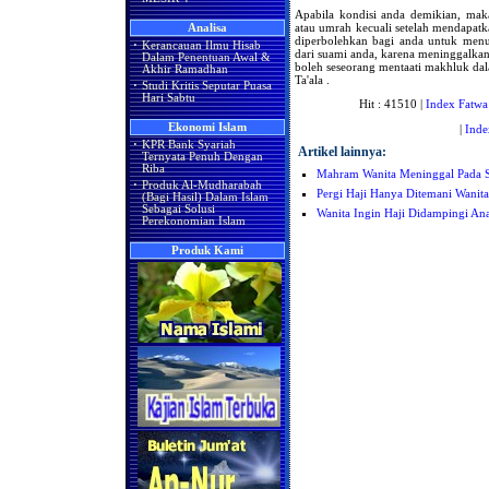
Apabila kondisi anda demikian, mak
atau umrah kecuali setelah mendapat
Analisa
diperbolehkan bagi anda untuk menu
·
Kerancauan Ilmu Hisab
dari suami anda, karena meninggalka
Dalam Penentuan Awal &
boleh seseorang mentaati makhluk da
Akhir Ramadhan
Ta'ala .
·
Studi Kritis Seputar Puasa
Hari Sabtu
Hit : 41510 |
Index Fatwa
Ekonomi Islam
|
Inde
·
KPR Bank Syariah
Artikel lainnya:
Ternyata Penuh Dengan
Riba
Mahram Wanita Meninggal Pada S
·
Produk Al-Mudharabah
Pergi Haji Hanya Ditemani Wanit
(Bagi Hasil) Dalam Islam
Sebagai Solusi
Wanita Ingin Haji Didampingi An
Perekonomian Islam
Produk Kami