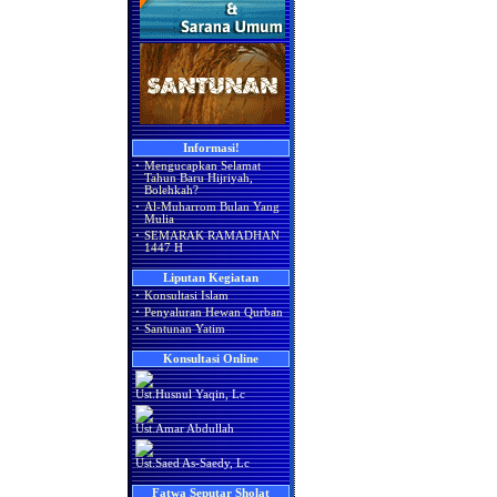
Informasi!
·
Mengucapkan Selamat
Tahun Baru Hijriyah,
Bolehkah?
·
Al-Muharrom Bulan Yang
Mulia
·
SEMARAK RAMADHAN
1447 H
Liputan Kegiatan
·
Konsultasi Islam
·
Penyaluran Hewan Qurban
·
Santunan Yatim
Konsultasi Online
Ust.Husnul Yaqin, Lc
Ust.Amar Abdullah
Ust.Saed As-Saedy, Lc
Fatwa Seputar Sholat