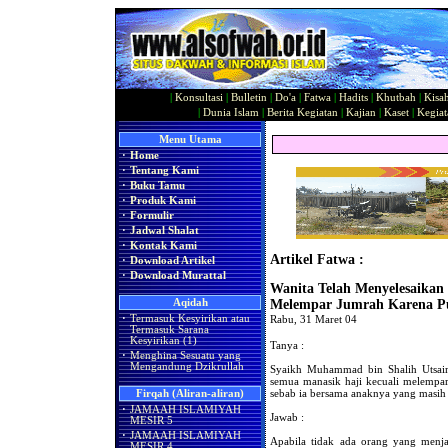
|
Konsultasi
|
Bulletin
|
Do'a
|
Fatwa
|
Hadits
|
Khutbah
|
Kisa
|
Dunia Islam
|
Berita Kegiatan
|
Kajian
|
Kaset
|
Kegiat
Menu Utama
·
Home
·
Tentang Kami
·
Buku Tamu
·
Produk Kami
·
Formulir
·
Jadwal Shalat
·
Kontak Kami
Artikel Fatwa :
·
Download Artikel
·
Download Murattal
Wanita Telah Menyelesaikan
Aqidah
Melempar Jumrah Karena Pu
·
Termasuk Kesyirikan atau
Rabu, 31 Maret 04
Termasuk Sarana
Kesyirikan (1)
Tanya :
·
Menghina Sesuatu yang
Mengandung Dzikrullah
Syaikh Muhammad bin Shalih Utsaimi
semua manasik haji kecuali melempa
sebab ia bersama anaknya yang masih
Firqah (Aliran-aliran)
·
JAMAAH ISLAMIYAH
Jawab :
MESIR 5
·
JAMAAH ISLAMIYAH
Apabila tidak ada orang yang menj
MESIR 4