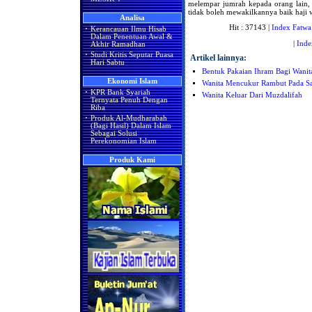
melempar jumrah kepada orang lain, 
tidak boleh mewakilkannya baik haji 
Analisa
Hit : 37143 |
Index Fatwa
·
Kerancauan Ilmu Hisab
Dalam Penentuan Awal &
|
Inde
Akhir Ramadhan
·
Studi Kritis Seputar Puasa
Artikel lainnya:
Hari Sabtu
Bentuk Pakaian Ihram Bagi Wanit
Ekonomi Islam
Wanita Mencukur Rambut Pada Sa
·
KPR Bank Syariah
Wanita Keluar Dari Muzdalifah
Ternyata Penuh Dengan
Riba
·
Produk Al-Mudharabah
(Bagi Hasil) Dalam Islam
Sebagai Solusi
Perekonomian Islam
Produk Kami