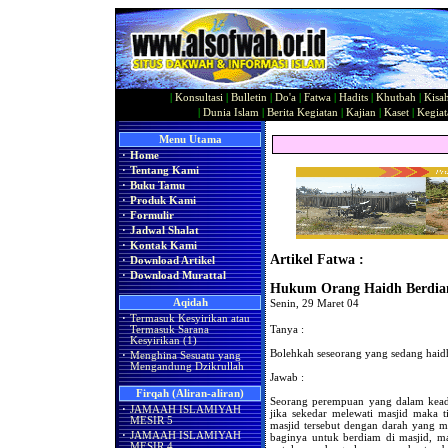
|
Konsultasi
|
Bulletin
|
Do'a
|
Fatwa
|
Hadits
|
Khutbah
|
Kisa
|
Dunia Islam
|
Berita Kegiatan
|
Kajian
|
Kaset
|
Kegiat
Menu Utama
·
Home
·
Tentang Kami
·
Buku Tamu
·
Produk Kami
·
Formulir
·
Jadwal Shalat
·
Kontak Kami
Artikel Fatwa :
·
Download Artikel
·
Download Murattal
Hukum Orang Haidh Berdia
Aqidah
Senin, 29 Maret 04
·
Termasuk Kesyirikan atau
Tanya :
Termasuk Sarana
Kesyirikan (1)
Bolehkah seseorang yang sedang haidh
·
Menghina Sesuatu yang
Mengandung Dzikrullah
Jawab :
Firqah (Aliran-aliran)
Seorang perempuan yang dalam keada
·
JAMAAH ISLAMIYAH
jika sekedar melewati masjid maka 
MESIR 5
masjid tersebut dengan darah yang mu
·
JAMAAH ISLAMIYAH
baginya untuk berdiam di masjid, ma
MESIR 4