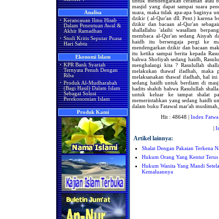
untuk mendengarkan ceramah atau ba
masjid yang dapat sampai suara pen
suara, maka tidak apa-apa baginya u
Analisa
dzikir ( al-Qur'an dll. Pent.) karen
·
Kerancauan Ilmu Hisab
dzikir dan bacaan al-Qur'an sebaga
Dalam Penentuan Awal &
shallallahu 'alaihi wasallam berpa
Akhir Ramadhan
membaca al-Qur'an sedang Aisyah d
·
Studi Kritis Seputar Puasa
haidh itu bersengaja pergi ke m
Hari Sabtu
mendengarkan dzikir dan bacaan maka
itu ketika sampai berita kepada Rasul
Ekonomi Islam
bahwa Shofiyah sedang haidh, Rasulull
menghalangi kita ? Rasulullah shal
·
KPR Bank Syariah
Ternyata Penuh Dengan
melakukan thawaf ifadhah, maka p
Riba
melaksanakan thawaf ifadhah, hal in
sedang haidh untuk berdiam di mas
·
Produk Al-Mudharabah
hadits shahih bahwa Rasulullah shall
(Bagi Hasil) Dalam Islam
Sebagai Solusi
untuk keluar ke tampat shalat p
Perekonomian Islam
memerintahkan yang sedang haidh unt
dalam buku Fatawal mar'ah muslimah, J
Produk Kami
Hit : 48648 |
Index Fatwa
|
I
Artikel lainnya:
Shalat Dengan Pakaian Terkena Na
Hukum Orang Yang Kentut Terus
Hukum Wanita Yang Mandi Setelah
Kemaluannya