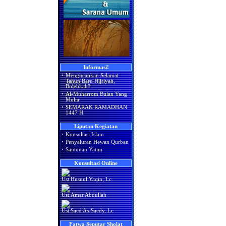
Informasi!
·
Mengucapkan Selamat
Tahun Baru Hijriyah,
Bolehkah?
·
Al-Muharrom Bulan Yang
Mulia
·
SEMARAK RAMADHAN
1447 H
Liputan Kegiatan
·
Konsultasi Islam
·
Penyaluran Hewan Qurban
·
Santunan Yatim
Konsultasi Online
Ust.Husnul Yaqin, Lc
Ust.Amar Abdullah
Ust.Saed As-Saedy, Lc
Fatwa Seputar Sholat