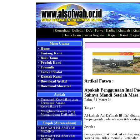
|
Konsultasi
|
Bulletin
|
Do'a
|
Fatwa
|
Hadits
|
Khutbah
|
Kisa
|
Dunia Islam
|
Berita Kegiatan
|
Kajian
|
Kaset
|
Kegiat
Menu Utama
·
Home
·
Tentang Kami
·
Buku Tamu
·
Produk Kami
·
Formulir
·
Jadwal Shalat
·
Kontak Kami
Artikel Fatwa :
·
Download Artikel
·
Download Murattal
Apakah Penggunaan Inai P
Aqidah
Sahnya Mandi Setelah Masa
·
Termasuk Kesyirikan atau
Rabu, 31 Maret 04
Termasuk Sarana
Kesyirikan (1)
Tanya :
·
Menghina Sesuatu yang
Mengandung Dzikrullah
Al-Lajnah Ad-Da'imah lil Ifta' dita
berpengaruh pada sah atau tidak sahn
Firqah (Aliran-aliran)
Jawab :
·
JAMAAH ISLAMIYAH
MESIR 5
Penggunaan inai tidak akan berpen
·
JAMAAH ISLAMIYAH
karena inai tidak memiliki ketebalan
MESIR 4