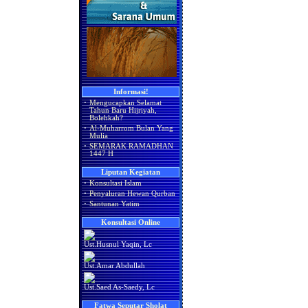
Informasi!
·
Mengucapkan Selamat
Tahun Baru Hijriyah,
Bolehkah?
·
Al-Muharrom Bulan Yang
Mulia
·
SEMARAK RAMADHAN
1447 H
Liputan Kegiatan
·
Konsultasi Islam
·
Penyaluran Hewan Qurban
·
Santunan Yatim
Konsultasi Online
Ust.Husnul Yaqin, Lc
Ust.Amar Abdullah
Ust.Saed As-Saedy, Lc
Fatwa Seputar Sholat