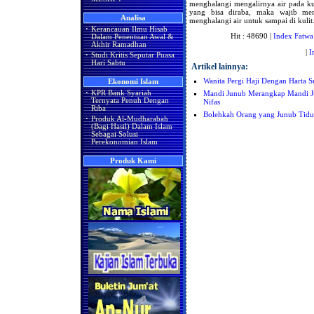
menghalangi mengalirnya air pada kul
yang bisa diraba, maka wajib men
Analisa
menghalangi air untuk sampai di kulit
·
Kerancauan Ilmu Hisab
Hit : 48690 |
Index Fatwa
Dalam Penentuan Awal &
Akhir Ramadhan
|
I
·
Studi Kritis Seputar Puasa
Hari Sabtu
Artikel lainnya:
Wanita Pergi Haji Dengan Harta 
Ekonomi Islam
Mandi Junub Merangkap Mandi J
·
KPR Bank Syariah
Ternyata Penuh Dengan
Nifas
Riba
Bolehkah Orang yang Junub Tid
·
Produk Al-Mudharabah
(Bagi Hasil) Dalam Islam
Sebagai Solusi
Perekonomian Islam
Produk Kami