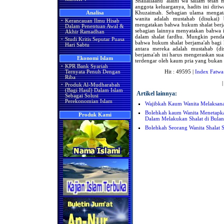
Shallallaahu 'alaihi wa sallam te
anggota keluarganya, hadits ini dir
Khuzaimah. Sebagian ulama mengat
Analisa
wanita adalah mustahab (disukai) 
·
Kerancauan Ilmu Hisab
mengatakan bahwa hukum shalat berja
Dalam Penentuan Awal &
sebagian lainnya menyatakan bahwa it
Akhir Ramadhan
dalam shalat fardhu. Mungkin pend
·
Studi Kritis Seputar Puasa
bahwa hukum shalat berjama'ah bagi 
Hari Sabtu
antara mereka adalah mustahab (di
berjama'ah ini harus mengeraskan sua
Ekonomi Islam
terdengar oleh kaum pria yang buka
·
KPR Bank Syariah
Hit : 49595 |
Index Fatwa
Ternyata Penuh Dengan
Riba
·
Produk Al-Mudharabah
(Bagi Hasil) Dalam Islam
Artikel lainnya:
Sebagai Solusi
Perekonomian Islam
Wajibkah Kaum Wanita Melaksana
Bolehkah kaum Wanita Menetapk
Produk Kami
Dalam Melakukan Shalat di Bula
Bolehkah Seorang Wanita Shalat S