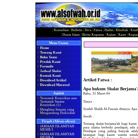
|
Konsultasi
|
Bulletin
|
Do'a
|
Fatwa
|
Hadits
|
Khutbah
|
Kisa
|
Dunia Islam
|
Berita Kegiatan
|
Kajian
|
Kaset
|
Kegiat
Menu Utama
·
Home
·
Tentang Kami
·
Buku Tamu
·
Produk Kami
·
Formulir
·
Jadwal Shalat
·
Kontak Kami
Artikel Fatwa :
·
Download Artikel
·
Download Murattal
Apa hukum Shalat Berjama'
Aqidah
Rabu, 31 Maret 04
·
Termasuk Kesyirikan atau
Tanya :
Termasuk Sarana
Kesyirikan (1)
Syaikh Shalih Al-Fauzan ditanya: Apa
·
Menghina Sesuatu yang
Mengandung Dzikrullah
Jawab :
Firqah (Aliran-aliran)
Tentang shalat berjama'ah bagi kaum
·
JAMAAH ISLAMIYAH
para ulama berbeda pendapat, ada
MESIR 5
Pendapat yang paling banyak ada
·
JAMAAH ISLAMIYAH
larangan bagi kaum wanita untuk
MESIR 4