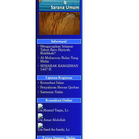
Informasi!
·
Mengucapkan Selamat
Tahun Baru Hijriyah,
Bolehkah?
·
Al-Muharrom Bulan Yang
Mulia
·
SEMARAK RAMADHAN
1447 H
Liputan Kegiatan
·
Konsultasi Islam
·
Penyaluran Hewan Qurban
·
Santunan Yatim
Konsultasi Online
Ust.Husnul Yaqin, Lc
Ust.Amar Abdullah
Ust.Saed As-Saedy, Lc
Fatwa Seputar Sholat