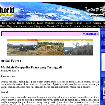
n
|
Do'a
|
Fatwa
|
Hadits
|
Khutbah
|
Kisah
|
Mu'jizat
|
Qur'an
|
Sakinah
|
Tarikh
|
Tokoh
|
Aqidah
|
Fi
|
Berita Kegiatan
|
Kajian
|
Kaset
|
Kegiatan
|
Materi KIT
|
Firqah
|
Ekonomi Islam
|
Analisa
|
Seny
Mengucapkan Sela
Ra
Hi
Hit
On
Artikel Fatwa :
Wajibkah Mengqadha Puasa yang Tertinggal?
Senin, 01 Juli 13
Pertanyaan:
Orang tua saya meninggal pada bulan Ramadhan, saat itu ia menjalankan puasa, setelah
itu masih ada waktu lima belas hari Ramadhan. Apakah boleh saya berpuasa atas namanya
untuk mengqadha sisa hari itu, ataukah harus dengan kaffarah. Mana yang benar?
Jawab:
Selama orang tua anda berpuasa hingga ia meninggal, maka sisa hari Ramadhan itu tidak
wajib atasnya. Jika ia berbuka semasa sakitnya, kemudian ia meninggal, maka anda tidak
wajib mengqadhanya, karena orang yang sakit (lalu tidak berpuasa) maka ia harus
mengqadhanya pada hari-hari yang lain. Jika orang itu tidak sempat hidup selepas