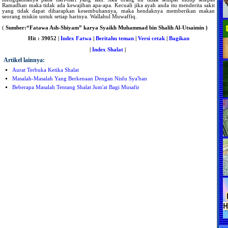
Ramadhan maka tidak ada kewajiban apa-apa. Kecuali jika ayah anda itu menderita sakit
yang tidak dapat diharapkan kesembuhannya, maka hendaknya memberikan makan
seorang miskin untuk setiap harinya. Wallahul Muwaffiq.
(
Sumber:“Fatawa Ash-Shiyam” karya Syaikh Muhammad bin Shalih Al-Utsaimin )
Hit : 39052 |
Index Fatwa
|
Beritahu teman
|
Versi cetak
|
Bagikan
|
Index Shalat
|
Artikel lainnya:
Aurat Terbuka Ketika Shalat
Masalah-Masalah Yang Berkenaan Dengan Nisfu Sya'ban
Beberapa Masalah Tentang Shalat Jum'at Bagi Musafir