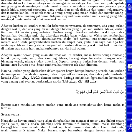
disembelihkan kurban untuknya untuk mengikuti wasiatnya. Dan demikian pula apabila
Ru
orang yang telah meninggal dunia tersebut masuk ke dalam cakupan orang-orang yang
suk
masih hidup, seseperti seseorang yang berkurban untuk dirinya dan untuk keluarganya,
dan ia meniatkan hal itu untuk mereka orang-orang yang masih hidup dan mereka orang-
orang yang telah meninggal dunia. Adapun meyendirikan kurban untuk orang yang telah
meningal dunia, maka ini tidak termasuk sunnah.
Adapun kurban itu sendiri memiliki beberapa persyaratan, di antaranya, ada yang terkait
dengan waktu, dan ada yang terkait dengan hewan yang dijadikan kurban. Maka, kurban
itu memiliki waktu yang terbatas. Kurban yang dilakukan sebelum waktunya tidak
bermanfaat, demikian pula jika dilakukan setelah batas waktunya. Waktu penyembelihan
kurban, yaitu, sejak selesai ditunaikannya shalat ‘ied sampai tenggelamnya matahari
malam ke-13. Jadi, penyembelihan kurban itu empat hari, yaitu, hari raya dan tiga hari
setelahnya. Maka, barang siapa menyembelih kurban di rentang waktu ini baik dilakukan
di malam atau siang hari, maka kurbannya sah dari sisi waktu.
Adapun syarat hewan yang akan dikurbankan itu sendiri, maka harus berupa binatang
ternak, yaitu, unta, sapi, dan kambing. Maka, barang siapa berkurban dengan selain
binatang ternak, niscaya tidak diiterima. Seperti, seorang berkurban dengan kuda, atau
kijang, atau burung onta. Sesungguhnya hal tersebut tak akan diterima.
Ha
Karena, kurban yang dijelasakan dalam syariat hanya berupa binatang ternak, dan kurban
itu merupakan ibadah dan syariat, tidak disyariatkan darinya, dan tidak pula beribadah
kepada Allah-سُبْحَانَهُ وَتَعَالَى-dengan sesuatu darinya melainkan berdasarkan keterangan
yang datang dari syariat, berdasarkan sabda Nabi-صَلَّى اللهُ عَلَيْهِ وَسَلَّمَ-,
مَنْ عَمِلَ عَمَلاً لَيْسَ عَلَيْهِ أَمْرُنَا فَهُوَ رَدٌّ
Barang siapa melakukan suatu amalan yang tidak ada perintahnya dari kami, maka ia
tertolak.
Syarat kedua :
s
Hendaknya hewan ternak yang akan dikurbankan itu mencapai umur yang diakui secara
K
syar’i, yaitu, untuk dha’n (domba) telah terbumur 6 bulan, untuk ma’iz (kambing
Az
kacang) telah berumur satu tahun. Untuk sapi telah berumur dua tahun. Dan, untuk onta,
U
telah berumur 5 tahun. Maka, barang siapa berkurban dengan hewan ternak yang