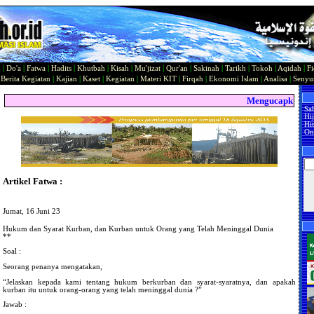
n
|
Do'a
|
Fatwa
|
Hadits
|
Khutbah
|
Kisah
|
Mu'jizat
|
Qur'an
|
Sakinah
|
Tarikh
|
Tokoh
|
Aqidah
|
Fi
|
Berita Kegiatan
|
Kajian
|
Kaset
|
Kegiatan
|
Materi KIT
|
Firqah
|
Ekonomi Islam
|
Analisa
|
Seny
Mengucapkan Sela
Sa
Hi
Hit
On
Artikel Fatwa :
Jumat, 16 Juni 23
Hukum dan Syarat Kurban, dan Kurban untuk Orang yang Telah Meninggal Dunia
**
Soal :
Seorang penanya mengatakan,
“Jelaskan kepada kami tentang hukum berkurban dan syarat-syaratnya, dan apakah
kurban itu untuk orang-orang yang telah meninggal dunia ?”
Jawab :