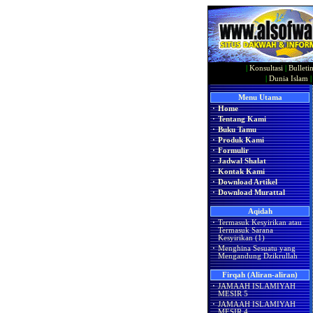
|
Konsultasi
|
Bulleti
|
Dunia Islam
Menu Utama
·
Home
·
Tentang Kami
·
Buku Tamu
·
Produk Kami
·
Formulir
·
Jadwal Shalat
·
Kontak Kami
·
Download Artikel
·
Download Murattal
Aqidah
·
Termasuk Kesyirikan atau
Termasuk Sarana
Kesyirikan (1)
·
Menghina Sesuatu yang
Mengandung Dzikrullah
Firqah (Aliran-aliran)
·
JAMAAH ISLAMIYAH
MESIR 5
·
JAMAAH ISLAMIYAH
MESIR 4