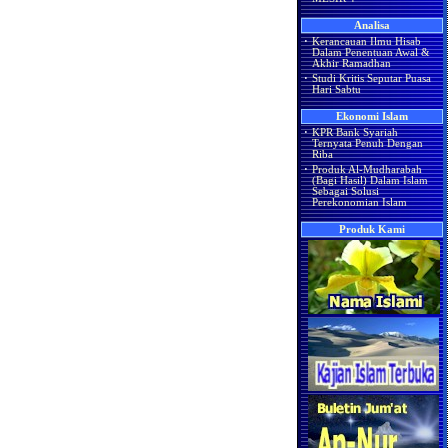
Analisa
·
Kerancauan Ilmu Hisab
Dalam Penentuan Awal &
Akhir Ramadhan
·
Studi Kritis Seputar Puasa
Hari Sabtu
Ekonomi Islam
·
KPR Bank Syariah
Ternyata Penuh Dengan
Riba
·
Produk Al-Mudharabah
(Bagi Hasil) Dalam Islam
Sebagai Solusi
Perekonomian Islam
Produk Kami