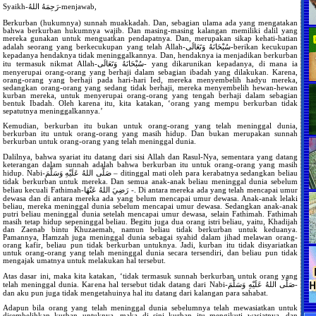
Syaikh-رَحِمَهُ اللهُ-menjawab,
Berkurban (hukumnya) sunnah muakkadah. Dan, sebagian ulama ada yang mengatakan
bahwa berkurban hukumnya wajib. Dan masing-masing kalangan memiliki dalil yang
mereka gunakan untuk menguatkan pendapatnya. Dan, merupakan sikap kehati-hatian
adalah seorang yang berkecukupan yang telah Allah-سُبْحَانَهُ وَتَعَالَى-berikan kecukupan
kepadanya hendaknya tidak meninggalkannya. Dan, hendaknya ia menjadikan berkurban
itu termasuk nikmat Allah-سُبْحَانَهُ وَتَعَالَى- yang dikarunikan kepadanya, di mana ia
menyerupai orang-orang yang berhaji dalam sebagian ibadah yang dilakukan. Karena,
orang-orang yang berhaji pada hari-hari Ied, mereka menyembelih hadyu mereka,
sedangkan orang-orang yang sedang tidak berhaji, mereka menyembelih hewan-hewan
kurban mereka, untuk menyerupai orang-orang yang tengah berhaji dalam sebagian
bentuk Ibadah. Oleh karena itu, kita katakan, ‘orang yang mempu berkurban tidak
sepatutnya meninggalkannya.’
Kemudian, berkurban itu bukan untuk orang-orang yang telah meninggal dunia,
berkurban itu untuk orang-orang yang masih hidup. Dan bukan merupakan sunnah
berkurban untuk orang-orang yang telah meninggal dunia.
Dalilnya, bahwa syariat itu datang dari sisi Allah dan Rasul-Nya, sementara yang datang
keterangan dalam sunnah adalah bahwa berkurban itu untuk orang-orang yang masih
hidup. Nabi-صَلَّى اللهُ عَلَيْهِ وَسَلَّمَ – ditinggal mati oleh para kerabatnya sedangkan beliau
tidak berkurban untuk mereka. Dan semua anak-anak beliau meninggal dunia sebelum
beliau kecuali Fathimah-رَضِيَ اللهُ عَنْهَا -. Di antara mereka ada yang telah mencapai umur
dewasa dan di antara mereka ada yang belum mencapai umur dewasa. Anak-anak lelaki
beliau, mereka meninggal dunia sebelum mencapai umur dewasa. Sedangkan anak-anak
putri beliau meninggal dunia setelah mencapai umur dewasa, selain Fathimah. Fathimah
masih tetap hidup sepeninggal beliau. Begitu juga dua orang istri beliau, yaitu, Khadijah
dan Zaenab bintu Khuzaemah, namun beliau tidak berkurban untuk keduanya.
Pamannya, Hamzah juga meninggal dunia sebagai syahid dalam jihad melawan orang-
orang kafir, beliau pun tidak berkurban untuknya. Jadi, kurban itu tidak disyariatkan
untuk orang-orang yang telah meninggal dunia secara tersendiri, dan beliau pun tidak
mengajak umatnya untuk melakukan hal tersebut.
Atas dasar ini, maka kita katakan, ‘tidak termasuk sunnah berkurban untuk orang yang
telah meninggal dunia. Karena hal tersebut tidak datang dari Nabi-صَلَّى اللهُ عَلَيْهِ وَسَلَّمَ-
dan aku pun juga tidak mengetahuinya hal itu datang dari kalangan para sahabat.
Adapun bila orang yang telah meninggal dunia sebelumnya telah mewasiatkan untuk
disembelihkan kurban untuknya, maka di sini kurban itu mengikuti wasiatnya, dan