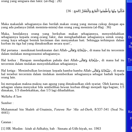
orang yang sengsara dan fakir. (al-Hajj : 28)
bi
ke
be
Me
فَكُلُوا مِنْهَا وَأَطْعِمُوا الْقَانِعَ وَالْمُعْتَرَّ [الحج : 36]
se
Ja
ji
Maka makanlah sebagiannya dan berilah makan orang yang merasa cukup dengan apa
an
yang ada padanya (tidak meminta-minta) dan orang yang meminta (al-Hajj : 36)
Ma
Se
Di
Maka, hendaknya orang yang berkuban makan sebagiannya, menyedekahkan
pe
sebagiannya kepada orang-orang fakir, dan menghadiahkan sebagiannya untuk orang-
ha
R
orang kaya sebagai bentuk kecintaan dan menyatukan hati. Sehingga terhimpun dalam
po
Be
kurban itu tiga hal yang dimaksudkan secara syari’,
ti
pel
H
Hal pertama : menikmati kenikmatan dari Allah-سُبْحَانَهُ وَتَعَالَى-, di mana hal itu tercermin
dalam tindakan mengonsumsi sebagiannya.
Se
Ti
ja
Ha
Hal kedua : Harapan mendapatkan pahala dari Allah-سُبْحَانَهُ وَتَعَالَى-, di mana hal itu
pa
tercermin dalam tindakan menyedekahkan sebagiannya.
Ma
H
Pe
Hal ketiga : Menimbulkan kecintaan kepada hamba-hamba Allah-سُبْحَانَهُ وَتَعَالَى-, di mana
y
men
hal tersebut tercermin dalam tindakan memberikan sebagiannya sebagai hadiah kepada
ma
orang lain.
H
M
??
Ini merupakan makna-makna nan agung yang dimaksudkan oleh syariat. Oleh karena ini,
Ja
sebagian ulama menyukai bila sembelihan hewan kurban dibagi menjadi tiga bagian; 1/3
Ji
dimakan, 1/3 disedekahkan, dan 1/3 lagi dihadiahkan.
H
te
ya
ak
Wallahu A’lam
Ma
sa
Sumber :
S
Ka
an
Ke
Muhammad bin Shaleh al-Utsaimin,
Fatawa Nur ‘Ala ad-Darb
, 8/337-341 (Soal No.
te
4441)
H
ter
P
y
B
S
Catatan :
P
[1] HR. Muslim : kitab al-Adhahiy, bab : Sinnatu al-Udh-hiyah, no. 1963
M