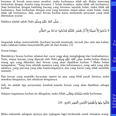
da
berumur di bawah umur-umur tersebut, maka kurbannya tidak sah. Kalau seseorang
Sa
berkurban dengan domba yang berumur 5 bulan misalnya, maka tidak sah kurbannya.
Mu
Atau berkurban dengan kambing kacang yang berumur sepuluh bulan, maka tidak sah
kurbannya. Atau berkurban dengan onta yang berumur empat tahun enam bulan, maka
tidak sah kurbannya. Jadi, umur hewan kurban harus memenuhi persyatan yang telah
ditentukan syariat.
ke
tu
Dalilnya adalah sabda Nabi-صَلَّى اللهُ عَلَيْهِ وَسَلَّمَ- ,
A
Alla
لاَ تَذْبَحُوا إِلاَّ مُسِنَّةً إِلاَّ أَنْ يَعْسُرَ عَلَيْكُمْ فَتَذْبَحُوا جَذَعَةً مِنَ الضَّأْنِ
pe
Ny
T
ya
Ka
Alla
Janganlah kalian menyembelih (kurban) kecuali musinnah, kecuali jika sulit atas kalian,
s
maka (silakan) kalian menyembelih jadz’ah dari domba. [1]
p
me
Syarat ketiga :
bersama
H
Hendaknya hewan kurban selamat dari cacat yang akan menghalangi dari keabsahannya.
da
Se
Yaitu, empat macam, yang dijawab oleh Nabi-صَلَّى اللهُ عَلَيْهِ وَسَلَّمَ- ketika beliau ditanya
tetang apa yang dihindari dari hewan yang akan dijadikan kurban ? Maka beliau
me
mengatakan, “Yang buta sebelah matanya yang jelas kebutaannya, yang sakit yang jelas
sakitnya, yang pincang yang jelas kepincangannya, dan yang kurus yang tidak memiliki
sumsum. “
H
m
Dan hewan yang memiliki kecacatan seperti ini atau yang lebih parah darinya, maka
s
semakna dengannya, dan sehukum dengannya.
m
Jadi, ini adalah tiga persyaratan kembali kepada hewan yang akan dijadikan sebagai
m
kurban.
H
ap
Te
d
Adapun bagaimana kurban itu dibagikan, maka Allah-سُبْحَانَهُ وَتَعَالَى-telah berfirman,
Ja
di
ba
ku
me
فَكُلُوا مِنْهَا وَأَطْعِمُوا الْبَائِسَ الْفَقِيرَ [الحج : 28]
da
Pe
Ha
an
Maka makanlah sebagian darinya dan (sebagian lagi) berikanlah untuk dimakan orang-
lo