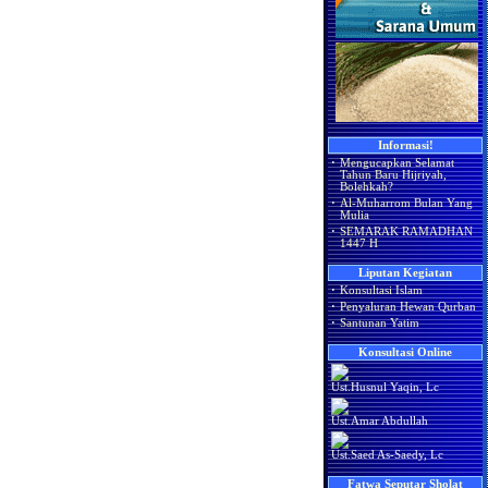
Informasi!
·
Mengucapkan Selamat
Tahun Baru Hijriyah,
Bolehkah?
·
Al-Muharrom Bulan Yang
Mulia
·
SEMARAK RAMADHAN
1447 H
Liputan Kegiatan
·
Konsultasi Islam
·
Penyaluran Hewan Qurban
·
Santunan Yatim
Konsultasi Online
Ust.Husnul Yaqin, Lc
Ust.Amar Abdullah
Ust.Saed As-Saedy, Lc
Fatwa Seputar Sholat