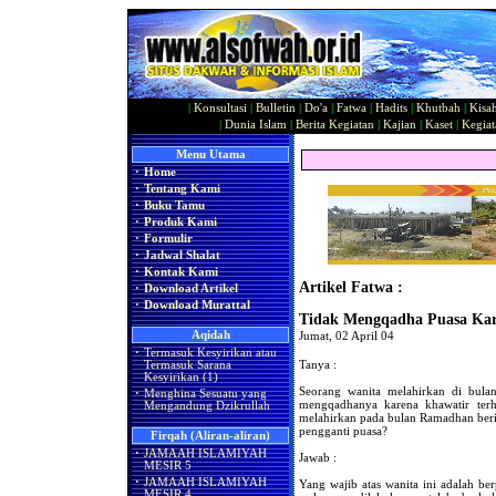
|
Konsultasi
|
Bulletin
|
Do'a
|
Fatwa
|
Hadits
|
Khutbah
|
Kisa
|
Dunia Islam
|
Berita Kegiatan
|
Kajian
|
Kaset
|
Kegiat
Menu Utama
·
Home
·
Tentang Kami
·
Buku Tamu
·
Produk Kami
·
Formulir
·
Jadwal Shalat
·
Kontak Kami
Artikel Fatwa :
·
Download Artikel
·
Download Murattal
Tidak Mengqadha Puasa Kar
Aqidah
Jumat, 02 April 04
·
Termasuk Kesyirikan atau
Tanya :
Termasuk Sarana
Kesyirikan (1)
Seorang wanita melahirkan di bul
·
Menghina Sesuatu yang
mengqadhanya karena khawatir ter
Mengandung Dzikrullah
melahirkan pada bulan Ramadhan ber
pengganti puasa?
Firqah (Aliran-aliran)
·
JAMAAH ISLAMIYAH
Jawab :
MESIR 5
·
JAMAAH ISLAMIYAH
Yang wajib atas wanita ini adalah ber
MESIR 4