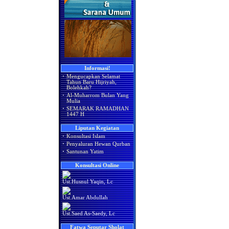
Informasi!
·
Mengucapkan Selamat
Tahun Baru Hijriyah,
Bolehkah?
·
Al-Muharrom Bulan Yang
Mulia
·
SEMARAK RAMADHAN
1447 H
Liputan Kegiatan
·
Konsultasi Islam
·
Penyaluran Hewan Qurban
·
Santunan Yatim
Konsultasi Online
Ust.Husnul Yaqin, Lc
Ust.Amar Abdullah
Ust.Saed As-Saedy, Lc
Fatwa Seputar Sholat