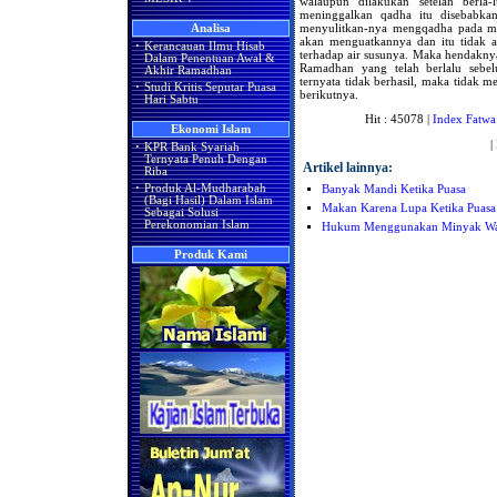
walaupun dilakukan setelah berl
meninggalkan qadha itu disebabka
menyulitkan-nya mengqadha pada mu
Analisa
akan menguatkannya dan itu tidak a
·
Kerancauan Ilmu Hisab
terhadap air susunya. Maka hendakn
Dalam Penentuan Awal &
Ramadhan yang telah berlalu sebe
Akhir Ramadhan
ternyata tidak berhasil, maka tida
·
Studi Kritis Seputar Puasa
berikutnya.
Hari Sabtu
Hit : 45078 |
Index Fatwa
Ekonomi Islam
|
·
KPR Bank Syariah
Ternyata Penuh Dengan
Artikel lainnya:
Riba
·
Produk Al-Mudharabah
Banyak Mandi Ketika Puasa
(Bagi Hasil) Dalam Islam
Makan Karena Lupa Ketika Puasa
Sebagai Solusi
Perekonomian Islam
Hukum Menggunakan Minyak Wan
Produk Kami