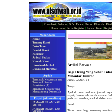
|
Konsultasi
|
Bulletin
|
Do'a
|
Fatwa
|
Hadits
|
Khutbah
|
Kisa
|
Dunia Islam
|
Berita Kegiatan
|
Kajian
|
Kaset
|
Kegiat
Menu Utama
·
Home
·
Tentang Kami
·
Buku Tamu
·
Produk Kami
·
Formulir
·
Jadwal Shalat
·
Kontak Kami
Artikel Fatwa :
·
Download Artikel
·
Download Murattal
Bagi Orang Yang Sehat Tida
Aqidah
Melontar Jumroh
·
Termasuk Kesyirikan atau
Jumat, 02 April 04
Termasuk Sarana
Kesyirikan (1)
Tanya :
·
Menghina Sesuatu yang
Mengandung Dzikrullah
Apakah boleh melontar jumroh saya 
tasyriq karena ada sebab masalah k
pada hari tersebut, ataukah dalam ma
Firqah (Aliran-aliran)
·
JAMAAH ISLAMIYAH
Jawab :
MESIR 5
·
JAMAAH ISLAMIYAH
Tidak boleh bagi seseorang memint
MESIR 4