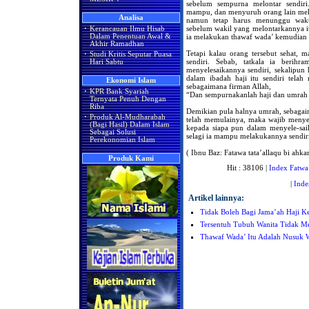
sebelum sempurna melontar sendiri
mampu, dan menyuruh orang lain mel
Analisa
namun tetap harus menunggu wakt
sebelum wakil yang melontarkannya itu
·
Kerancauan Ilmu Hisab
ia melakukan thawaf wada’ kemudian 
Dalam Penentuan Awal &
Akhir Ramadhan
Tetapi kalau orang tersebut sehat, 
·
Studi Kritis Seputar Puasa
sendiri. Sebab, tatkala ia berih
Hari Sabtu
menyelesaikannya sendiri, sekalipun 
dalam ibadah haji itu sendiri telah
Ekonomi Islam
sebagaimana firman Allah,
·
KPR Bank Syariah
“Dan sempurnakanlah haji dan umrah k
Ternyata Penuh Dengan
Riba
Demikian pula halnya umrah, sebagaima
·
Produk Al-Mudharabah
telah memulainya, maka wajib menyel
(Bagi Hasil) Dalam Islam
kepada siapa pun dalam menyele-sai
Sebagai Solusi
selagi ia mampu melakukannya sendir
Perekonomian Islam
( Ibnu Baz: Fatawa tata’allaqu bi ahka
Produk Kami
Hit : 38106 |
Index Fatwa
|
Inde
Artikel lainnya:
Tidak Boleh Bagi Jama’ah Haji Ke
Tersentuh Tubuh Wanita Tidak M
Thawaf Wada’ Itu Adalah Nusuk 