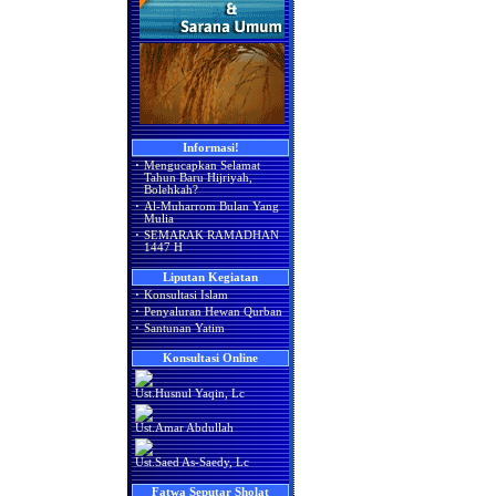
Informasi!
·
Mengucapkan Selamat
Tahun Baru Hijriyah,
Bolehkah?
·
Al-Muharrom Bulan Yang
Mulia
·
SEMARAK RAMADHAN
1447 H
Liputan Kegiatan
·
Konsultasi Islam
·
Penyaluran Hewan Qurban
·
Santunan Yatim
Konsultasi Online
Ust.Husnul Yaqin, Lc
Ust.Amar Abdullah
Ust.Saed As-Saedy, Lc
Fatwa Seputar Sholat