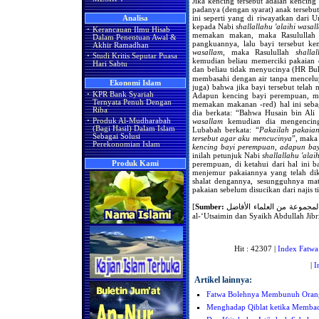
Jika kencing tersebut adalah kencin
padanya (dengan syarat) anak terseb
ini seperti yang di riwayatkan dari
Analisa
kepada Nabi
shallallahu 'alaihi wasal
·
Kerancauan Ilmu Hisab
memakan makan, maka Rasululla
Dalam Penentuan Awal &
pangkuannya, lalu bayi tersebut k
Akhir Ramadhan
wasallam
, maka Rasulullah
shalla
·
Studi Kritis Seputar Puasa
kemudian beliau memerciki pakaian d
Hari Sabtu
dan beliau tidak menyucinya (HR Bukhari da
membasahi dengan air tanpa mencelup
Ekonomi Islam
juga) bahwa jika bayi tersebut tela
·
KPR Bank Syariah
Adapun kencing bayi perempuan, ma
Ternyata Penuh Dengan
memakan makanan -red) hal ini sebag
Riba
dia berkata: “Bahwa Husain bin Ali
wasallam
kemudian dia mengencing
·
Produk Al-Mudharabah
(Bagi Hasil) Dalam Islam
Lubabah berkata:
“Pakailah pakaian
Sebagai Solusi
tersebut agar aku mencucinya
”, maka 
Perekonomian Islam
kencing bayi perempuan, adapun bayi
inilah petunjuk Nabi
shallallahu 'alai
perempuan, di ketahui dari hal ini
Produk Kami
menjemur pakaiannya yang telah dik
shalat dengannya, sesungguhnya mat
pakaian sebelum disucikan dari najis t
[
Sumber:
فتاوى إسلامية لمجموعة من العلماء الأفاضل, Syaikh bin Baz, Syaikh Muhammad
al-‘Utsaimin dan Syaikh Abdullah Jib
Hit : 42307 |
Index Fatwa
|
I
Artikel lainnya:
Fatwa Bolehnya Membunuh Oran
Menghadap Qiblat ketika Membac