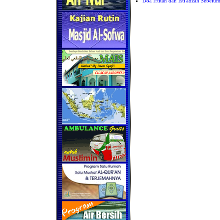
Doa Iftitah dan Isti'adzah Sebel