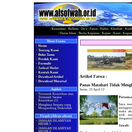
|
Konsultasi
|
Bulletin
|
Do'a
|
Fatwa
|
Hadits
|
Khutbah
|
Kisa
|
Dunia Islam
|
Berita Kegiatan
|
Kajian
|
Kaset
|
Kegiat
Menu Utama
·
Home
·
Tentang Kami
·
Buku Tamu
·
Produk Kami
·
Formulir
·
Jadwal Shalat
·
Kontak Kami
Artikel Fatwa :
·
Download Artikel
·
Download Murattal
Panas Matahari Tidak Mengh
Aqidah
Senin, 23 April 12
·
Termasuk Kesyirikan atau
Pertanya
Termasuk Sarana
Kesyirikan (1)
Saya mem
·
Menghina Sesuatu yang
menggen
Mengandung Dzikrullah
maka ak
terik ma
Firqah (Aliran-aliran)
dengannya
·
JAMAAH ISLAMIYAH
MESIR 5
Jawab:
·
JAMAAH ISLAMIYAH
MESIR 4