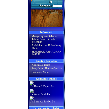
Informasi!
·
Mengucapkan Selamat
Tahun Baru Hijriyah,
Bolehkah?
·
Al-Muharrom Bulan Yang
Mulia
·
SEMARAK RAMADHAN
1447 H
Liputan Kegiatan
·
Konsultasi Islam
·
Penyaluran Hewan Qurban
·
Santunan Yatim
Konsultasi Online
Ust.Husnul Yaqin, Lc
Ust.Amar Abdullah
Ust.Saed As-Saedy, Lc
Fatwa Seputar Sholat