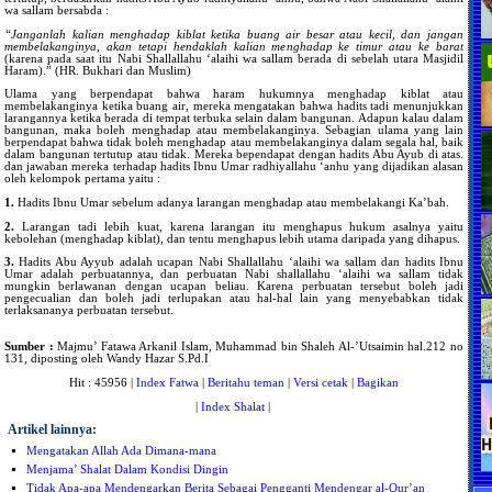
wa sallam bersabda :
“Janganlah kalian menghadap kiblat ketika buang air besar atau kecil, dan jangan
membelakanginya, akan tetapi hendaklah kalian menghadap ke timur atau ke barat
(karena pada saat itu Nabi Shallallahu ‘alaihi wa sallam berada di sebelah utara Masjidil
Haram).” (HR. Bukhari dan Muslim)
Ulama yang berpendapat bahwa haram hukumnya menghadap kiblat atau
membelakanginya ketika buang air, mereka mengatakan bahwa hadits tadi menunjukkan
larangannya ketika berada di tempat terbuka selain dalam bangunan. Adapun kalau dalam
bangunan, maka boleh menghadap atau membelakanginya. Sebagian ulama yang lain
berpendapat bahwa tidak boleh menghadap atau membelakanginya dalam segala hal, baik
dalam bangunan tertutup atau tidak. Mereka bependapat dengan hadits Abu Ayub di atas.
dan jawaban mereka terhadap hadits Ibnu Umar radhiyallahu ‘anhu yang dijadikan alasan
oleh kelompok pertama yaitu :
1.
Hadits Ibnu Umar sebelum adanya larangan menghadap atau membelakangi Ka’bah.
2.
Larangan tadi lebih kuat, karena larangan itu menghapus hukum asalnya yaitu
kebolehan (menghadap kiblat), dan tentu menghapus lebih utama daripada yang dihapus.
3.
Hadits Abu Ayyub adalah ucapan Nabi Shallallahu ‘alaihi wa sallam dan hadits Ibnu
Umar adalah perbuatannya, dan perbuatan Nabi shallallahu ‘alaihi wa sallam tidak
mungkin berlawanan dengan ucapan beliau. Karena perbuatan tersebut boleh jadi
pengecualian dan boleh jadi terlupakan atau hal-hal lain yang menyebabkan tidak
terlaksananya perbuatan tersebut.
Sumber :
Majmu’ Fatawa Arkanil Islam, Muhammad bin Shaleh Al-’Utsaimin hal.212 no
131, diposting oleh Wandy Hazar S.Pd.I
Hit : 45956 |
Index Fatwa
|
Beritahu teman
|
Versi cetak
|
Bagikan
|
Index Shalat
|
Artikel lainnya:
Mengatakan Allah Ada Dimana-mana
Menjama’ Shalat Dalam Kondisi Dingin
Tidak Apa-apa Mendengarkan Berita Sebagai Pengganti Mendengar al-Qur’an