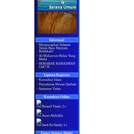
Informasi!
·
Mengucapkan Selamat
Tahun Baru Hijriyah,
Bolehkah?
·
Al-Muharrom Bulan Yang
Mulia
·
SEMARAK RAMADHAN
1447 H
Liputan Kegiatan
·
Konsultasi Islam
·
Penyaluran Hewan Qurban
·
Santunan Yatim
Konsultasi Online
Ust.Husnul Yaqin, Lc
Ust.Amar Abdullah
Ust.Saed As-Saedy, Lc
Fatwa Seputar Sholat