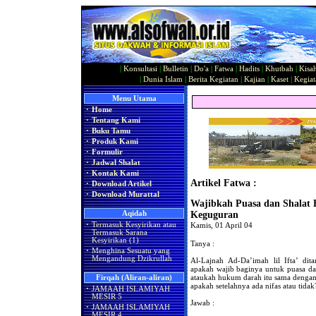
|
Konsultasi
|
Bulletin
|
Do'a
|
Fatwa
|
Hadits
|
Khutbah
|
Kisa
|
Dunia Islam
|
Berita Kegiatan
|
Kajian
|
Kaset
|
Kegiat
Menu Utama
·
Home
·
Tentang Kami
·
Buku Tamu
·
Produk Kami
·
Formulir
·
Jadwal Shalat
·
Kontak Kami
Artikel Fatwa :
·
Download Artikel
·
Download Murattal
Wajibkah Puasa dan Shalat 
Aqidah
Keguguran
·
Termasuk Kesyirikan atau
Kamis, 01 April 04
Termasuk Sarana
Kesyirikan (1)
Tanya :
·
Menghina Sesuatu yang
Mengandung Dzikrullah
Al-Lajnah Ad-Da’imah lil Ifta’ dit
apakah wajib baginya untuk puasa da
ataukah hukum darah itu sama dengan
Firqah (Aliran-aliran)
apakah setelahnya ada nifas atau tidak
·
JAMAAH ISLAMIYAH
MESIR 5
Jawab :
·
JAMAAH ISLAMIYAH
MESIR 4