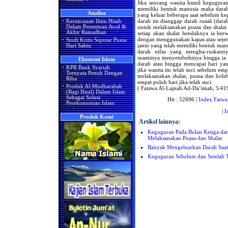
Jika seorang wanita hamil kegugura
memiliki bentuk manusia maka darah
Analisa
yang keluar beberapa saat sebelum ke
darah itu dianggap darah rusak (dara
·
Kerancauan Ilmu Hisab
untuk melaksanakan puasa dan shalat 
Dalam Penentuan Awal &
Akhir Ramadhan
setiap akan shalat hendaknya ia ber
dengan menggunakan kapas atau sejen
·
Studi Kritis Seputar Puasa
janin yang telah memiliki bentuk ma
Hari Sabtu
darah nifas yang mengha-ruskann
suaminya menyetubuhinya hingga ia 
Ekonomi Islam
darah atau hingga mencapai hari ya
·
KPR Bank Syariah
jika wanita itu telah suci sebelum em
Ternyata Penuh Dengan
melaksanakan shalat, puasa dan bol
Riba
empat puluh hari jika telah suci.
·
Produk Al-Mudharabah
( Fatawa Al-Lajnah Ad-Da’imah, 5/41
(Bagi Hasil) Dalam Islam
Sebagai Solusi
Hit : 52696 |
Index Fatwa
Perekonomian Islam
|
I
Produk Kami
Artikel lainnya:
Keguguran Pada Bulan Ketiga dar
Melaksanakan Puasa dan Shalat
Banyak Mengeluarkan Darah Saa
Keguguran Sebelum dan Setelah 