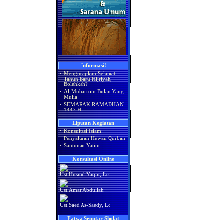
Informasi!
·
Mengucapkan Selamat
Tahun Baru Hijriyah,
Bolehkah?
·
Al-Muharrom Bulan Yang
Mulia
·
SEMARAK RAMADHAN
1447 H
Liputan Kegiatan
·
Konsultasi Islam
·
Penyaluran Hewan Qurban
·
Santunan Yatim
Konsultasi Online
Ust.Husnul Yaqin, Lc
Ust.Amar Abdullah
Ust.Saed As-Saedy, Lc
Fatwa Seputar Sholat