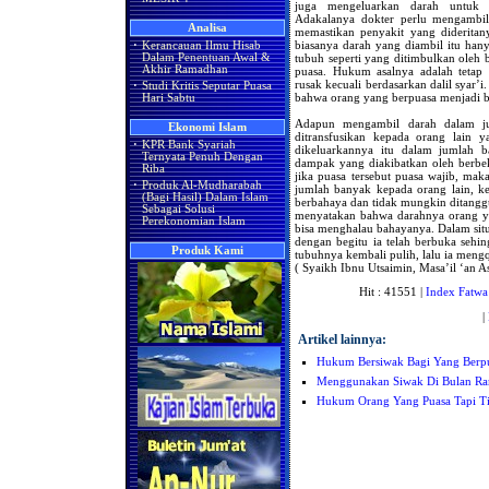
juga mengeluarkan darah untuk 
Adakalanya dokter perlu mengambil 
Analisa
memastikan penyakit yang dideritan
biasanya darah yang diambil itu hany
·
Kerancauan Ilmu Hisab
tubuh seperti yang ditimbulkan oleh
Dalam Penentuan Awal &
Akhir Ramadhan
puasa. Hukum asalnya adalah tetap
rusak kecuali berdasarkan dalil syar’
·
Studi Kritis Seputar Puasa
bahwa orang yang berpuasa menjadi bat
Hari Sabtu
Adapun mengambil darah dalam ju
Ekonomi Islam
ditransfusikan kepada orang lain
·
KPR Bank Syariah
dikeluarkannya itu dalam jumlah b
Ternyata Penuh Dengan
dampak yang diakibatkan oleh berbe
Riba
jika puasa tersebut puasa wajib, ma
·
Produk Al-Mudharabah
jumlah banyak kepada orang lain, k
(Bagi Hasil) Dalam Islam
berbahaya dan tidak mungkin ditangg
Sebagai Solusi
menyatakan bahwa darahnya orang ya
Perekonomian Islam
bisa menghalau bahayanya. Dalam situ
dengan begitu ia telah berbuka seh
Produk Kami
tubuhnya kembali pulih, lalu ia mengqa
( Syaikh Ibnu Utsaimin, Masa’il ‘an A
Hit : 41551 |
Index Fatwa
|
Artikel lainnya:
Hukum Bersiwak Bagi Yang Berpua
Menggunakan Siwak Di Bulan R
Hukum Orang Yang Puasa Tapi Ti