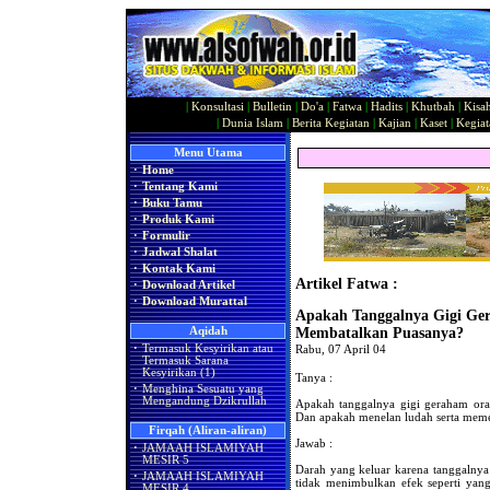
|
Konsultasi
|
Bulletin
|
Do'a
|
Fatwa
|
Hadits
|
Khutbah
|
Kisa
|
Dunia Islam
|
Berita Kegiatan
|
Kajian
|
Kaset
|
Kegiat
Menu Utama
·
Home
·
Tentang Kami
·
Buku Tamu
·
Produk Kami
·
Formulir
·
Jadwal Shalat
·
Kontak Kami
Artikel Fatwa :
·
Download Artikel
·
Download Murattal
Apakah Tanggalnya Gigi Ge
Aqidah
Membatalkan Puasanya?
·
Termasuk Kesyirikan atau
Rabu, 07 April 04
Termasuk Sarana
Kesyirikan (1)
Tanya :
·
Menghina Sesuatu yang
Mengandung Dzikrullah
Apakah tanggalnya gigi geraham or
Dan apakah menelan ludah serta meme
Firqah (Aliran-aliran)
Jawab :
·
JAMAAH ISLAMIYAH
MESIR 5
Darah yang keluar karena tanggalnya 
·
JAMAAH ISLAMIYAH
tidak menimbulkan efek seperti yan
MESIR 4