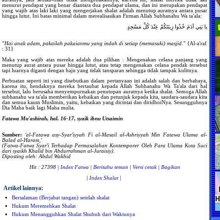
menurut pendapat yang benar diantara dua pendapat ulama, dan ini merupakan pendapat
yang wajib atas laki laki yang mengerjakan shalat adalah menutup auratnya antara pusar
hingga lutut. Ini batas minimal dalam merealisasikan Firman Allah Subhanahu Wa ta'ala:
يا بَنِي آدَمَ خُذُوا زِينَتَكُمْ عِنْدَ كُلِّ مَسْجِدٍ
"Hai anak adam, pakailah pakaianmu yang indah di setiap (memasuki) masjid."
{Al-a'raf
: 31}
Maka yang wajib atas mereka adalah dua pilihan : Mengenakan celana panjang yang
menutup aurat antara pusar hingga lutut, atau tetap mengenakan celana pendak tersebut
tapi luarnya diganti dengan baju yang tidak tansparan sehingga tidak tampak kulitnya.
Perbuatan seperti ini yang disebutkan dalam pertanyaan ini adalah salah dan berbahaya,
karena itu, hendaknya mereka bertaubat kepada Allah Subhanahu Wa Ta'ala dari hal
tersebut, lalu berusaha menyempurnakan penutupan auratnya ketika shalat. Semoga Allah
subhanahu wa ta'ala memberikan kebaikan dan petunjuk kepada kita, saudara-saudara kita
dan semua kaum Muslimin, yaitu, kebaikan yang dicintai dan diridhoiNya. Sesungguhnya
Dia Maha baik lagi Maha mulia.
Fatawa Mu'ashirah, hal. 16-17, syaik ibnu Utsaimin
Sumber:
'al-Fatawa asy-Syar'iyyah Fi al-Masail al-Ashriyyah Min Fatawa Ulama al-
Balad al-Haram,'
(Fatwa-Fatwa Syar'i Terhadap Permasalahan Kontemporer Oleh Para Ulama Kota Suci
dari
syaikh Khalid bin Abdurrahman al-Juraisiy).
Diposting oleh: Abdul Wakhid
Hit : 27398 |
Index Fatwa
|
Beritahu teman
|
Versi cetak
|
Bagikan
|
Index Shalat
|
Artikel lainnya:
Bersalaman (Berjabat tangan) setelah shalat
Hukum Meremehkan Shalat
Hukum Menangguhkan Shalat Shubuh dari Waktunya