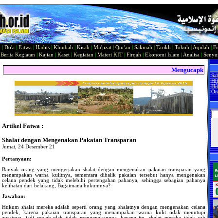
n
|
Do'a
|
Fatwa
|
Hadits
|
Khutbah
|
Kisah
|
Mu'jizat
|
Qur'an
|
Sakinah
|
Tarikh
|
Tokoh
|
Aqidah
|
Fi
|
Berita Kegiatan
|
Kajian
|
Kaset
|
Kegiatan
|
Materi KIT
|
Firqah
|
Ekonomi Islam
|
Analisa
|
Seny
Mengucapkan Sela
Sa
Hi
Hit
On
Artikel Fatwa :
Shalat dengan Mengenakan Pakaian Transparan
Jumat, 24 Desember 21
Pertanyaan:
Banyak orang yang mengerjakan shalat dengan mengenakan pakaian transparan yang
menampakan warna kulitnya, sementara dibalik pakaian tersebut hanya mengenakan
celana pendek yang tidak melebihi pertengahan pahanya, sehingga sebagian pahanya
kelihatan dari belakang, Bagaimana hukumnya?
Jawaban:
Hukum shalat mereka adalah seperti orang yang shalatnya dengan mengenakan celana
pendek, karena pakaian transparan yang menampakan warna kulit tidak menutupi
auratnya, jadi seolah-olah tidak mengenakannya, karena itu, shalat mereka tidak sah