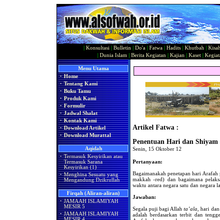
|
Konsultasi
|
Bulletin
|
Do'a
|
Fatwa
|
Hadits
|
Khutbah
|
Kisa
|
Dunia Islam
|
Berita Kegiatan
|
Kajian
|
Kaset
|
Kegiat
Menu Utama
·
Home
·
Tentang Kami
·
Buku Tamu
·
Produk Kami
·
Formulir
·
Jadwal Shalat
·
Kontak Kami
Artikel Fatwa :
·
Download Artikel
·
Download Murattal
Penentuan Hari dan Shiyam 
Aqidah
Senin, 15 Oktober 12
·
Termasuk Kesyirikan atau
Pertanyaan:
Termasuk Sarana
Kesyirikan (1)
Bagaimanakah penetapan hari Arafah 
·
Menghina Sesuatu yang
makkah -red) dan bagaimana pelaks
Mengandung Dzikrullah
waktu antara negara satu dan negara l
Firqah (Aliran-aliran)
Jawaban:
·
JAMAAH ISLAMIYAH
MESIR 5
Segala puji bagi Allah
ta’ala
, hari da
·
JAMAAH ISLAMIYAH
adalah berdasarkan terbit dan teng
MESIR 4