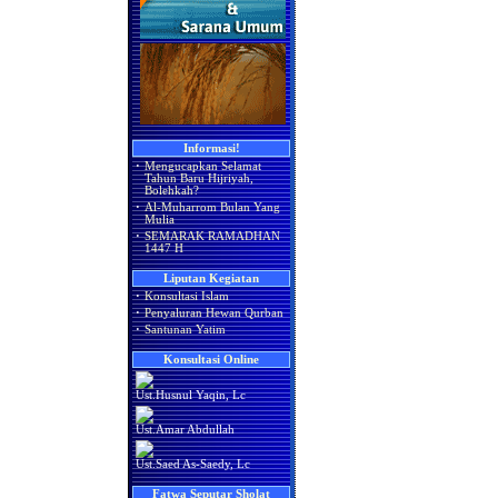
Informasi!
·
Mengucapkan Selamat
Tahun Baru Hijriyah,
Bolehkah?
·
Al-Muharrom Bulan Yang
Mulia
·
SEMARAK RAMADHAN
1447 H
Liputan Kegiatan
·
Konsultasi Islam
·
Penyaluran Hewan Qurban
·
Santunan Yatim
Konsultasi Online
Ust.Husnul Yaqin, Lc
Ust.Amar Abdullah
Ust.Saed As-Saedy, Lc
Fatwa Seputar Sholat