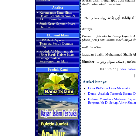
Arafah akan menghapus dosa selama 
shallallahu 'alaihi wasallam
:
Analisa
·
Kerancauan Ilmu Hisab
Dalam Penentuan Awal &
بْلَهُ وَالسَّنَةَ الَّتِي بَعْدَهُ. رواه مسلم 1976
Akhir Ramadhan
·
Studi Kritis Seputar Puasa
Hari Sabtu
Artinya:
Ekonomi Islam
Puasa arafah aku berharap kepada Al
(dosa, pen.) satu tahun sebelumnya d
·
KPR Bank Syariah
Ternyata Penuh Dengan
wallahu a’lam
Riba
·
Produk Al-Mudharabah
Jawaban Syaikh Muhammad Shalih Al
(Bagi Hasil) Dalam Islam
Sebagai Solusi
[
Sumber:
ام سؤال وجواب
Perekonomian Islam
Hit : 38977 |
Index Fatwa
Produk Kami
|
Artikel lainnya:
Dosa Bid’ah = Dosa Maksiat ?
Demo, Apakah Termsuk Sarana D
Hukum Membaca Shalawat Kepada N
Berjama’ah Di Setiap Akhir Shalat