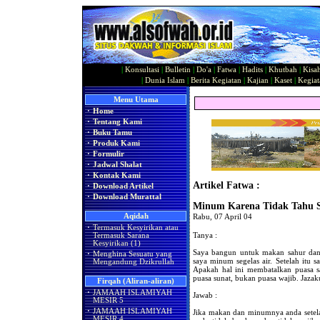
|
Konsultasi
|
Bulletin
|
Do'a
|
Fatwa
|
Hadits
|
Khutbah
|
Kisa
|
Dunia Islam
|
Berita Kegiatan
|
Kajian
|
Kaset
|
Kegiat
Menu Utama
·
Home
·
Tentang Kami
·
Buku Tamu
·
Produk Kami
·
Formulir
·
Jadwal Shalat
·
Kontak Kami
Artikel Fatwa :
·
Download Artikel
·
Download Murattal
Minum Karena Tidak Tahu 
Aqidah
Rabu, 07 April 04
·
Termasuk Kesyirikan atau
Tanya :
Termasuk Sarana
Kesyirikan (1)
Saya bangun untuk makan sahur dan 
·
Menghina Sesuatu yang
saya minum segelas air. Setelah itu 
Mengandung Dzikrullah
Apakah hal ini membatalkan puasa sa
puasa sunat, bukan puasa wajib. Jaza
Firqah (Aliran-aliran)
·
JAMAAH ISLAMIYAH
Jawab :
MESIR 5
·
JAMAAH ISLAMIYAH
Jika makan dan minumnya anda setel
MESIR 4