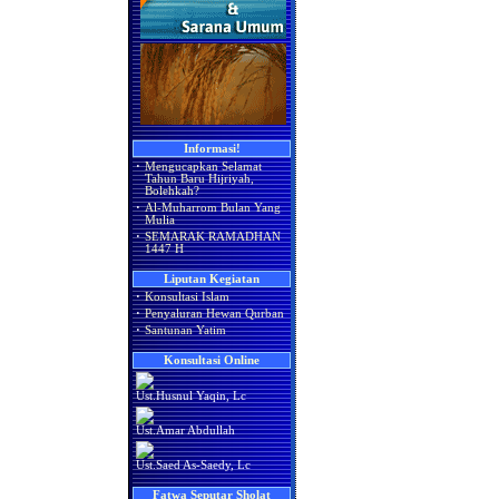
Informasi!
·
Mengucapkan Selamat
Tahun Baru Hijriyah,
Bolehkah?
·
Al-Muharrom Bulan Yang
Mulia
·
SEMARAK RAMADHAN
1447 H
Liputan Kegiatan
·
Konsultasi Islam
·
Penyaluran Hewan Qurban
·
Santunan Yatim
Konsultasi Online
Ust.Husnul Yaqin, Lc
Ust.Amar Abdullah
Ust.Saed As-Saedy, Lc
Fatwa Seputar Sholat