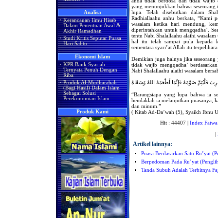
anda tidak berdosa dan tidak wajib 
yang menunjukkan bahwa seseorang i
lupa. Telah disebutkan dalam Sh
Analisa
Radhiallaahu anhu berkata, “Kami p
·
Kerancauan Ilmu Hisab
wasalam ketika hari mendung, kem
Dalam Penentuan Awal &
diperintahkan untuk mengqadha’. Se
Akhir Ramadhan
tentu Nabi Shalallaahu alaihi wasala
·
Studi Kritis Seputar Puasa
hal itu telah sampai pula kepada ki
Hari Sabtu
sementara syari’at Allah itu terpelihar
Ekonomi Islam
Demikian juga halnya jika seseorang
tidak wajib mengqadha’ berdasarkan
·
KPR Bank Syariah
Ternyata Penuh Dengan
Nabi Shalallaahu alaihi wasalam bersa
Riba
·
Produk Al-Mudharabah
(Bagi Hasil) Dalam Islam
Sebagai Solusi
“Barangsiapa yang lupa bahwa ia s
Perekonomian Islam
hendaklah ia melanjutkan puasanya, 
dan minum.”
( Kitab Ad-Da’wah (5), Syaikh Ibnu U
Produk Kami
Hit : 44407 |
Index Fatwa
|
Artikel lainnya:
Puasa Berdasarkan Satu Ru’yat (P
Berpedoman Pada Ru’yat (Penglih
Tanda Subuh Adalah Terbitnya Fa