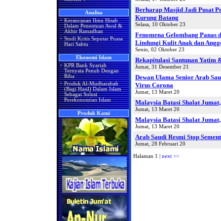
Berharap Masjid Jadi Pusat P
Analisa
Kurung Batang
·
Kerancauan Ilmu Hisab
Selasa, 10 Oktober 23
Dalam Penentuan Awal &
Akhir Ramadhan
Fenomena Gelombang Panas di
·
Studi Kritis Seputar Puasa
Lindungi Kulit Anak dan Angg
Hari Sabtu
Senin, 02 Oktober 23
Ekonomi Islam
Rekapitulasi Santunan Yatim 
·
KPR Bank Syariah
Jumat, 31 Desember 21
Ternyata Penuh Dengan
Dewan Ulama Senior Arab Sau
Riba
·
Produk Al-Mudharabah
Virus Corona
(Bagi Hasil) Dalam Islam
Jumat, 13 Maret 20
Sebagai Solusi
Perekonomian Islam
Malaysia Batasi Shalat Jumat
Jumat, 13 Maret 20
Produk Kami
Malaysia Batasi Shalat Jumat
Jumat, 13 Maret 20
Arab Saudi Resmi Stop Seme
Jumat, 28 Februari 20
Halaman 1 |
next >>