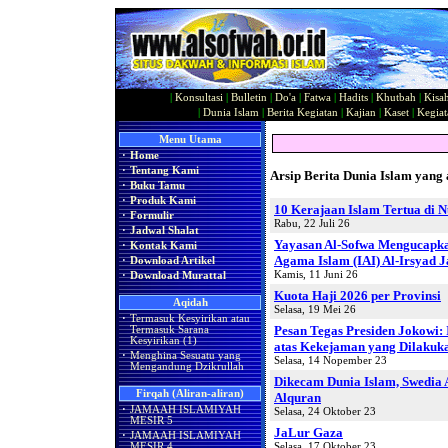
|
Konsultasi
|
Bulletin
|
Do'a
|
Fatwa
|
Hadits
|
Khutbah
|
Kisa
|
Dunia Islam
|
Berita Kegiatan
|
Kajian
|
Kaset
|
Kegiat
Menu Utama
·
Home
·
Tentang Kami
Arsip Berita Dunia Islam yang 
·
Buku Tamu
·
Produk Kami
10 Kerajaan Islam Tertua di 
·
Formulir
Rabu, 22 Juli 26
·
Jadwal Shalat
Yayasan Al-Sofwa Mengucapkan
·
Kontak Kami
Agama Islam (IAI) Al-Irsyad J
·
Download Artikel
Kamis, 11 Juni 26
·
Download Murattal
Kuota Haji 2026 per Provinsi
Aqidah
Selasa, 19 Mei 26
·
Termasuk Kesyirikan atau
Pesan Tegas Presiden Jokowi:
Termasuk Sarana
Kesyirikan (1)
atas Kekejaman yang Dilakuk
·
Menghina Sesuatu yang
Selasa, 14 Nopember 23
Mengandung Dzikrullah
Dikecam Dunia Islam, Swedia
Firqah (Aliran-aliran)
Alquran
·
JAMAAH ISLAMIYAH
Selasa, 24 Oktober 23
MESIR 5
JaLur Gaza
·
JAMAAH ISLAMIYAH
Selasa, 17 Oktober 23
MESIR 4