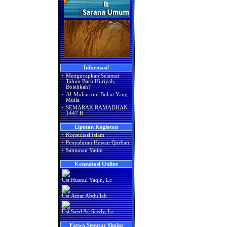
Informasi!
·
Mengucapkan Selamat
Tahun Baru Hijriyah,
Bolehkah?
·
Al-Muharrom Bulan Yang
Mulia
·
SEMARAK RAMADHAN
1447 H
Liputan Kegiatan
·
Konsultasi Islam
·
Penyaluran Hewan Qurban
·
Santunan Yatim
Konsultasi Online
Ust.Husnul Yaqin, Lc
Ust.Amar Abdullah
Ust.Saed As-Saedy, Lc
Fatwa Seputar Sholat