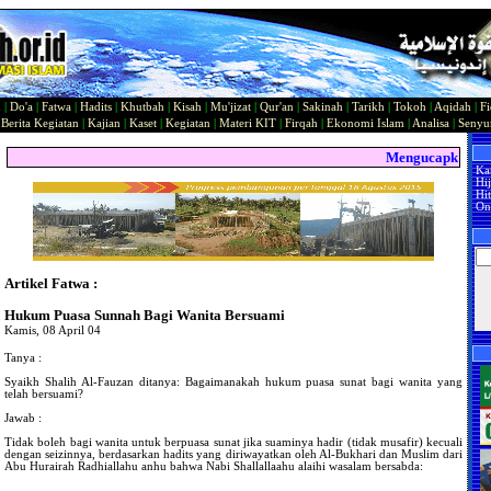
n
|
Do'a
|
Fatwa
|
Hadits
|
Khutbah
|
Kisah
|
Mu'jizat
|
Qur'an
|
Sakinah
|
Tarikh
|
Tokoh
|
Aqidah
|
Fi
|
Berita Kegiatan
|
Kajian
|
Kaset
|
Kegiatan
|
Materi KIT
|
Firqah
|
Ekonomi Islam
|
Analisa
|
Seny
Mengucapkan Sela
Ka
Hi
Hit
On
Artikel Fatwa :
Hukum Puasa Sunnah Bagi Wanita Bersuami
Kamis, 08 April 04
Tanya :
Syaikh Shalih Al-Fauzan ditanya: Bagaimanakah hukum puasa sunat bagi wanita yang
telah bersuami?
Jawab :
Tidak boleh bagi wanita untuk berpuasa sunat jika suaminya hadir (tidak musafir) kecuali
dengan seizinnya, berdasarkan hadits yang diriwayatkan oleh Al-Bukhari dan Muslim dari
Abu Hurairah Radhiallahu anhu bahwa Nabi Shallallaahu alaihi wasalam bersabda: