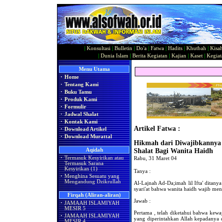
|
Konsultasi
|
Bulletin
|
Do'a
|
Fatwa
|
Hadits
|
Khutbah
|
Kisa
|
Dunia Islam
|
Berita Kegiatan
|
Kajian
|
Kaset
|
Kegiat
Menu Utama
·
Home
·
Tentang Kami
·
Buku Tamu
·
Produk Kami
·
Formulir
·
Jadwal Shalat
·
Kontak Kami
Artikel Fatwa :
·
Download Artikel
·
Download Murattal
Hikmah dari Diwajibkanny
Aqidah
Shalat Bagi Wanita Haidh
·
Termasuk Kesyirikan atau
Rabu, 31 Maret 04
Termasuk Sarana
Kesyirikan (1)
Tanya :
·
Menghina Sesuatu yang
Mengandung Dzikrullah
Al-Lajnah Ad-Da;imah lil Ifta' ditan
syari'at bahwa wanita haidh wajib me
Firqah (Aliran-aliran)
Jawab :
·
JAMAAH ISLAMIYAH
MESIR 5
Pertama , telah diketahui bahwa kew
·
JAMAAH ISLAMIYAH
yang diperintahkan Allah kepadanya d
MESIR 4