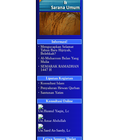
Informasi!
·
Mengucapkan Selamat
Tahun Baru Hijriyah,
Bolehkah?
·
Al-Muharrom Bulan Yang
Mulia
·
SEMARAK RAMADHAN
1447 H
Liputan Kegiatan
·
Konsultasi Islam
·
Penyaluran Hewan Qurban
·
Santunan Yatim
Konsultasi Online
Ust.Husnul Yaqin, Lc
Ust.Amar Abdullah
Ust.Saed As-Saedy, Lc
Fatwa Seputar Sholat