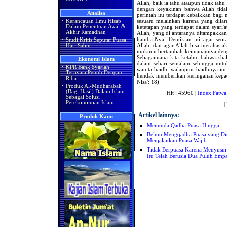
Allah, baik ia tahu ataupun tidak tahu
dengan keyakinan bahwa Allah tid
Analisa
perintah itu terdapat kebaikkan bagi
sesuatu melainkan karena yang dil
·
Kerancauan Ilmu Hisab
ketetapan yang terdapat dalam syari'a
Dalam Penentuan Awal &
Akhir Ramadhan
Allah, yang di antaranya ditampakkan
hamba-Nya. Demikian ini agar seo
·
Studi Kritis Seputar Puasa
Allah, dan agar Allah bisa merahasi
Hari Sabtu
mukmin bertambah keimanannya denga
Sebagaimana kita ketahui bahwa shal
Ekonomi Islam
dalam sehari semalam sehingga untu
·
KPR Bank Syariah
wanita haidh, walaupun haidhnya itu 
Ternyata Penuh Dengan
hendak memberikan keringanan kepad
Riba
Nisa': 18)
·
Produk Al-Mudharabah
(Bagi Hasil) Dalam Islam
Hit : 45960 |
Index Fatwa
Sebagai Solusi
Perekonomian Islam
|
Artikel lainnya:
Produk Kami
Menunda Qadha Puasa Hingga
Belum Mengqadha Puasa yang Dit
Menjalankan Puasa Wajib
Tidak Berpuasa Karena Menyusu
Itu Telah Berusia Dua Puluh Emp