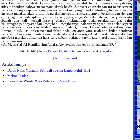
hari, ke-mudian darah itu keluar lagi dalam kurun sepuluh hari itu, mereka menyatakan,
tidak diragukan bahwa itu memang darah haidh. Sebenarnya ungkapan ini persis seperti
yang tadi, hanya saja mengenai penetapan hukum yang mereka sebutkan, bahwa si wanita
itu tetap melaksanakan shalat, puasa dan mengqadha kewajibannya, bertentangan dengan
apa yang telah ditetapkan syari’at. Sesungguhnya syari’at tidak ditetapkan pada suatu
ibadah dua kali, kecuali karena adanya kekurangan pada pelaksanaannya, yaitu
kekurangan pada syarat dan kewajiban-kewajibannya. Adapun yang tadi itu adalah seperti
yang mereka ungkapkan (dalam masalah haidh), bukan karena adanya kekurangan.
Karena itu tidak mungkin menambahkan pada ketetapan yang telah ada. Inilah pendapat
yang kami benarkan di antara dua pendapat mereka, semoga Allah merahmati mereka dan
memberi mereka balasan pa-hala yang sebaik-baiknya karena jasa mereka pada kami dan
kaum muslimin.
( Al-Majmu’ah Al-Kamilah limu’allafat Asy-Syaikh Ibn As-Sa’di, halaman 99. )
Hit : 45448 |
Index Fatwa
|
Beritahu teman
|
Versi cetak
|
Bagikan
|
Index Thaharah
|
Artikel lainnya:
Darah Nifas Mengalir Kembali Setelah Empat Puluh Hari
Makna Ibadah
Kewajiban Wanita Nifas Pada Akhir Masa Nifas