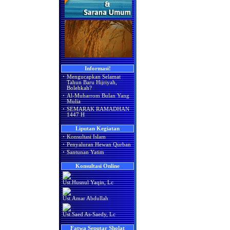
Informasi!
·
Mengucapkan Selamat
Tahun Baru Hijriyah,
Bolehkah?
·
Al-Muharrom Bulan Yang
Mulia
·
SEMARAK RAMADHAN
1447 H
Liputan Kegiatan
·
Konsultasi Islam
·
Penyaluran Hewan Qurban
·
Santunan Yatim
Konsultasi Online
Ust.Husnul Yaqin, Lc
Ust.Amar Abdullah
Ust.Saed As-Saedy, Lc
Fatwa Seputar Sholat