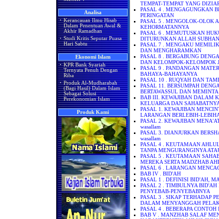
TEMPAT-TEMPAT YANG DIZIA
PASAL 4 . MENGAGUNGKAN 
Analisa
PERINGATAN
·
Kerancauan Ilmu Hisab
PASAL 5 . MENGOLOK-OLOK
Dalam Penentuan Awal &
KEHORMATANNYA
Akhir Ramadhan
PASAL 6 . MEMUTUSKAN HUK
·
Studi Kritis Seputar Puasa
DITURUNKAN ALLAH SUBHAN
Hari Sabtu
PASAL 7 . MENGAKU MEMILI
DAN MENGHARAMKAN
PASAL 8 . BERGABUNG DENG
Ekonomi Islam
DAN KELOMPOK-KELOMPOK J
·
KPR Bank Syariah
PASAL 9 . PANDANGAN MATE
Ternyata Penuh Dengan
BAHAYA-BAHAYANYA
Riba
PASAL 10 . RUQYAH DAN TA
·
Produk Al-Mudharabah
PASAL 11. BERSUMPAH DENGAN
(Bagi Hasil) Dalam Islam
BERTAWASSUL DAN MEMINTA
Sebagai Solusi
BAB III. KEWAJIBAN DALAM
Perekonomian Islam
KELUARGA DAN SAHABATNY
PASAL 1. KEWAJIBAN MENC
Produk Kami
LARANGAN BERLEBIH-LEBIH
PASAL 2. KEWAJIBAN MENA'ATI
wasallam
PASAL 3. DIANJURKAN BERSHALA
wasallam
PASAL 4 . KEUTAMAAN AHLU
TANPA MENGURANGINYA ATA
PASAL 5 . KEUTAMAAN SAHA
MEREKA SERTA MADZHAB AH
PASAL 6 . LARANGAN MENCA
BAB IV . BID'AH
PASAL 1 . DEFINISI BID'A
PASAL 2 . TIMBULNYA BID'
PENYEBAB-PENYEBABNYA
PASAL 3 . SIKAP TERHADAP 
DALAM MENYANGGAH PELAK
PASAL 4 . BEBERAPA CONTOH 
BAB V . MANZHAB SALAF ME