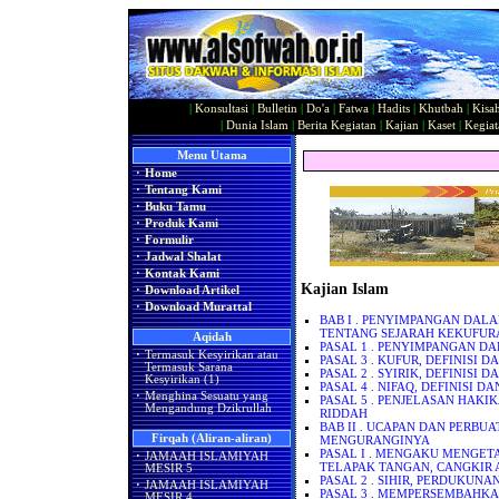
|
Konsultasi
|
Bulletin
|
Do'a
|
Fatwa
|
Hadits
|
Khutbah
|
Kisa
|
Dunia Islam
|
Berita Kegiatan
|
Kajian
|
Kaset
|
Kegiat
Menu Utama
·
Home
·
Tentang Kami
·
Buku Tamu
·
Produk Kami
·
Formulir
·
Jadwal Shalat
·
Kontak Kami
Kajian Islam
·
Download Artikel
·
Download Murattal
BAB I . PENYIMPANGAN DAL
TENTANG SEJARAH KEKUFURA
Aqidah
PASAL 1 . PENYIMPANGAN D
·
Termasuk Kesyirikan atau
PASAL 3 . KUFUR, DEFINISI D
Termasuk Sarana
PASAL 2 . SYIRIK, DEFINISI D
Kesyirikan (1)
PASAL 4 . NIFAQ, DEFINISI D
·
Menghina Sesuatu yang
PASAL 5 . PENJELASAN HAKI
Mengandung Dzikrullah
RIDDAH
BAB II . UCAPAN DAN PERB
Firqah (Aliran-aliran)
MENGURANGINYA
PASAL I . MENGAKU MENGE
·
JAMAAH ISLAMIYAH
TELAPAK TANGAN, CANGKIR 
MESIR 5
PASAL 2 . SIHIR, PERDUKUN
·
JAMAAH ISLAMIYAH
PASAL 3 . MEMPERSEMBAHK
MESIR 4