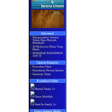
Informasi!
·
Mengucapkan Selamat
Tahun Baru Hijriyah,
Bolehkah?
·
Al-Muharrom Bulan Yang
Mulia
·
SEMARAK RAMADHAN
1447 H
Liputan Kegiatan
·
Konsultasi Islam
·
Penyaluran Hewan Qurban
·
Santunan Yatim
Konsultasi Online
Ust.Husnul Yaqin, Lc
Ust.Amar Abdullah
Ust.Saed As-Saedy, Lc
Fatwa Seputar Sholat