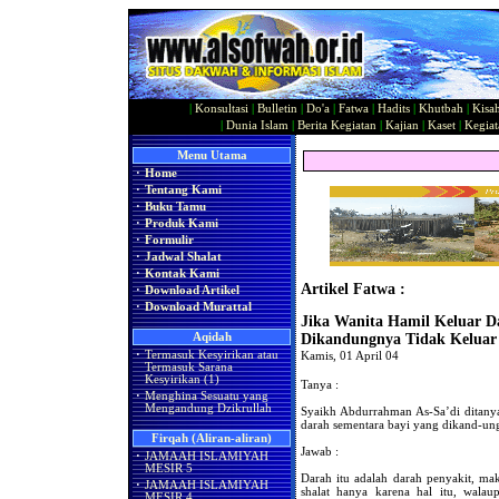
|
Konsultasi
|
Bulletin
|
Do'a
|
Fatwa
|
Hadits
|
Khutbah
|
Kisa
|
Dunia Islam
|
Berita Kegiatan
|
Kajian
|
Kaset
|
Kegiat
Menu Utama
·
Home
·
Tentang Kami
·
Buku Tamu
·
Produk Kami
·
Formulir
·
Jadwal Shalat
·
Kontak Kami
Artikel Fatwa :
·
Download Artikel
·
Download Murattal
Jika Wanita Hamil Keluar D
Aqidah
Dikandungnya Tidak Keluar 
·
Termasuk Kesyirikan atau
Kamis, 01 April 04
Termasuk Sarana
Kesyirikan (1)
Tanya :
·
Menghina Sesuatu yang
Mengandung Dzikrullah
Syaikh Abdurrahman As-Sa’di ditany
darah sementara bayi yang dikand-ung
Firqah (Aliran-aliran)
Jawab :
·
JAMAAH ISLAMIYAH
MESIR 5
Darah itu adalah darah penyakit, ma
·
JAMAAH ISLAMIYAH
shalat hanya karena hal itu, walau
MESIR 4