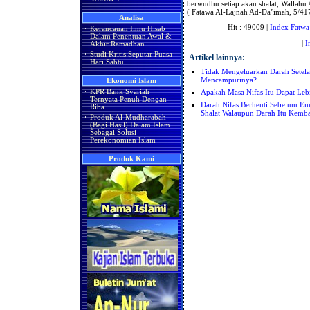
berwudhu setiap akan shalat, Wallahu 
( Fatawa Al-Lajnah Ad-Da’imah, 5/41
Analisa
Hit : 49009 |
Index Fatwa
·
Kerancauan Ilmu Hisab
Dalam Penentuan Awal &
|
I
Akhir Ramadhan
·
Studi Kritis Seputar Puasa
Artikel lainnya:
Hari Sabtu
Tidak Mengeluarkan Darah Setel
Mencampurinya?
Ekonomi Islam
Apakah Masa Nifas Itu Dapat Leb
·
KPR Bank Syariah
Ternyata Penuh Dengan
Darah Nifas Berhenti Sebelum Em
Riba
Shalat Walaupun Darah Itu Kemba
·
Produk Al-Mudharabah
(Bagi Hasil) Dalam Islam
Sebagai Solusi
Perekonomian Islam
Produk Kami