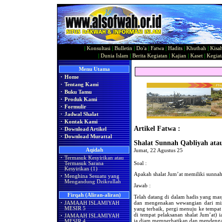
|
Konsultasi
|
Bulletin
|
Do'a
|
Fatwa
|
Hadits
|
Khutbah
|
Kisa
|
Dunia Islam
|
Berita Kegiatan
|
Kajian
|
Kaset
|
Kegiat
Menu Utama
·
Home
·
Tentang Kami
·
Buku Tamu
·
Produk Kami
·
Formulir
·
Jadwal Shalat
·
Kontak Kami
Artikel Fatwa :
·
Download Artikel
·
Download Murattal
Shalat Sunnah Qabliyah ata
Aqidah
Jumat, 22 Agustus 25
·
Termasuk Kesyirikan atau
Soal :
Termasuk Sarana
Kesyirikan (1)
Apakah shalat Jum’at memiliki sunnah
·
Menghina Sesuatu yang
Mengandung Dzikrullah
Jawab :
Firqah (Aliran-aliran)
Telah datang di dalam hadis yang mas
dan mengenakan wewangian dari mi
·
JAMAAH ISLAMIYAH
yang terbaik, pergi menuju ke tempat 
MESIR 5
di tempat pelaksanan shalat Jum’at) 
·
JAMAAH ISLAMIYAH
ia diam memperhatikan dan mendenga
MESIR 4