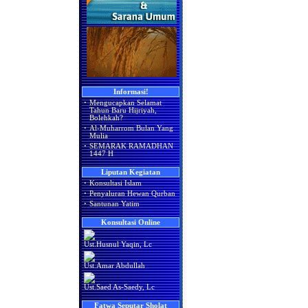
Informasi!
·
Mengucapkan Selamat
Tahun Baru Hijriyah,
Bolehkah?
·
Al-Muharrom Bulan Yang
Mulia
·
SEMARAK RAMADHAN
1447 H
Liputan Kegiatan
·
Konsultasi Islam
·
Penyaluran Hewan Qurban
·
Santunan Yatim
Konsultasi Online
Ust.Husnul Yaqin, Lc
Ust.Amar Abdullah
Ust.Saed As-Saedy, Lc
Fatwa Seputar Sholat