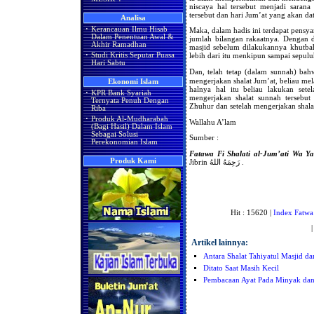
niscaya hal tersebut menjadi saran
tersebut dan hari Jum’at yang akan da
Analisa
·
Kerancauan Ilmu Hisab
Maka, dalam hadis ini terdapat pensya
Dalam Penentuan Awal &
jumlah bilangan rakaatnya. Dengan 
Akhir Ramadhan
masjid sebelum dilakukannya khutbah
·
Studi Kritis Seputar Puasa
lebih dari itu menkipun sampai sepuluh
Hari Sabtu
Dan, telah tetap (dalam sunnah) bahwa Nabi صَلَّى اللهُ عَلَيْهِ وَسَلَّمَ bila 
mengerjakan shalat Jum’at, beliau me
Ekonomi Islam
halnya hal itu beliau lakukan sete
·
KPR Bank Syariah
mengerjakan shalat sunnah tersebut 
Ternyata Penuh Dengan
Zhuhur dan setelah mengerjakan shala
Riba
·
Produk Al-Mudharabah
Wallahu A’lam
(Bagi Hasil) Dalam Islam
Sebagai Solusi
Sumber :
Perekonomian Islam
Fatawa Fi Shalati al-Jum’ati Wa Y
Produk Kami
Jibrin رَحِمَهُ اللهُ .
Hit : 15620 |
Index Fatwa
Artikel lainnya:
Antara Shalat Tahiyatul Masjid 
Ditato Saat Masih Kecil
Pembacaan Ayat Pada Minyak dan