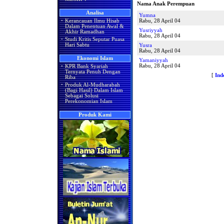
Nama Anak Perempuan
Analisa
Yumna
·
Kerancauan Ilmu Hisab
Rabu, 28 April 04
Dalam Penentuan Awal &
Yusriyyah
Akhir Ramadhan
Rabu, 28 April 04
·
Studi Kritis Seputar Puasa
Hari Sabtu
Yusra
Rabu, 28 April 04
Ekonomi Islam
Yamaniyyah
Rabu, 28 April 04
·
KPR Bank Syariah
Ternyata Penuh Dengan
[
Ind
Riba
·
Produk Al-Mudharabah
(Bagi Hasil) Dalam Islam
Sebagai Solusi
Perekonomian Islam
Produk Kami