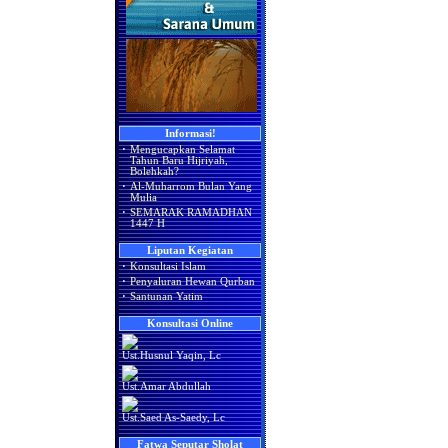
Informasi!
·
Mengucapkan Selamat
Tahun Baru Hijriyah,
Bolehkah?
·
Al-Muharrom Bulan Yang
Mulia
·
SEMARAK RAMADHAN
1447 H
Liputan Kegiatan
·
Konsultasi Islam
·
Penyaluran Hewan Qurban
·
Santunan Yatim
Konsultasi Online
Ust.Husnul Yaqin, Lc
Ust.Amar Abdullah
Ust.Saed As-Saedy, Lc
Fatwa Seputar Sholat