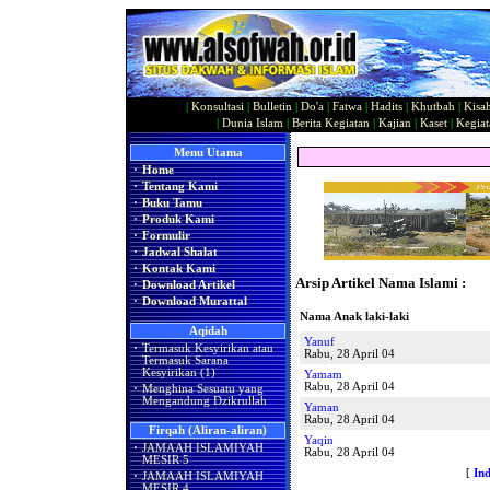
|
Konsultasi
|
Bulletin
|
Do'a
|
Fatwa
|
Hadits
|
Khutbah
|
Kisa
|
Dunia Islam
|
Berita Kegiatan
|
Kajian
|
Kaset
|
Kegiat
Menu Utama
·
Home
·
Tentang Kami
·
Buku Tamu
·
Produk Kami
·
Formulir
·
Jadwal Shalat
·
Kontak Kami
Arsip Artikel Nama Islami :
·
Download Artikel
·
Download Murattal
Nama Anak laki-laki
Aqidah
Yanuf
·
Termasuk Kesyirikan atau
Rabu, 28 April 04
Termasuk Sarana
Kesyirikan (1)
Yamam
Rabu, 28 April 04
·
Menghina Sesuatu yang
Mengandung Dzikrullah
Yaman
Rabu, 28 April 04
Firqah (Aliran-aliran)
Yaqin
·
JAMAAH ISLAMIYAH
Rabu, 28 April 04
MESIR 5
[
In
·
JAMAAH ISLAMIYAH
MESIR 4