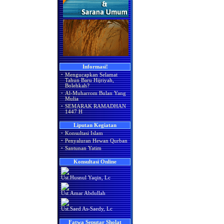
Informasi!
·
Mengucapkan Selamat
Tahun Baru Hijriyah,
Bolehkah?
·
Al-Muharrom Bulan Yang
Mulia
·
SEMARAK RAMADHAN
1447 H
Liputan Kegiatan
·
Konsultasi Islam
·
Penyaluran Hewan Qurban
·
Santunan Yatim
Konsultasi Online
Ust.Husnul Yaqin, Lc
Ust.Amar Abdullah
Ust.Saed As-Saedy, Lc
Fatwa Seputar Sholat