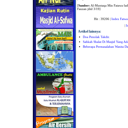
[
Sumber:
Al-Muntaqa Min Fatawa fadil
Fauzan jilid 3/19]
Hit : 39206 |
Index Fatwa
|
I
Artikel lainnya:
Doa Penolak Takdir.
Sahkah Shalat Di Masjid Yang A
Beberapa Permasalahan Wanita D