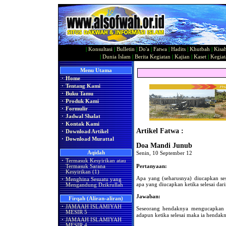
|
Konsultasi
|
Bulletin
|
Do'a
|
Fatwa
|
Hadits
|
Khutbah
|
Kisa
|
Dunia Islam
|
Berita Kegiatan
|
Kajian
|
Kaset
|
Kegiat
Menu Utama
·
Home
·
Tentang Kami
·
Buku Tamu
·
Produk Kami
·
Formulir
·
Jadwal Shalat
·
Kontak Kami
Artikel Fatwa :
·
Download Artikel
·
Download Murattal
Doa Mandi Junub
Aqidah
Senin, 10 September 12
·
Termasuk Kesyirikan atau
Pertanyaan:
Termasuk Sarana
Kesyirikan (1)
Apa yang (seharusnya) diucapkan se
·
Menghina Sesuatu yang
apa yang diucapkan ketika selesai dar
Mengandung Dzikrullah
Jawaban:
Firqah (Aliran-aliran)
·
JAMAAH ISLAMIYAH
Seseorang hendaknya mengucapkan (بِسْــــــــمِ اللَّــــــــهِ) ketika hendak mandi jun
MESIR 5
adapun ketika selesai maka ia henda
·
JAMAAH ISLAMIYAH
MESIR 4