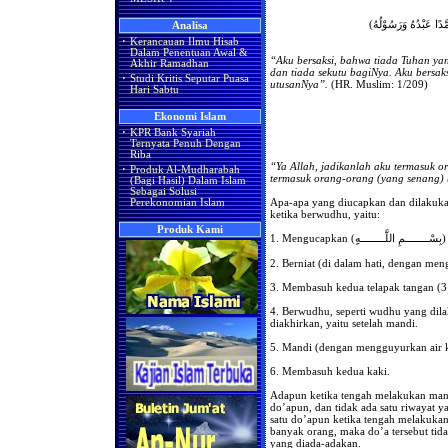
(َّدًا عَبْدُهُ وَرَسُوْلُهُ
Analisa
·
Kerancauan Ilmu Hisab
Dalam Penentuan Awal &
“Aku bersaksi, bahwa tiada Tuhan ya
Akhir Ramadhan
dan tiada sekutu bagiNya. Aku bers
·
Studi Kritis Seputar Puasa
utusanNya”.
(HR. Muslim: 1/209)
Hari Sabtu
Ekonomi Islam
·
KPR Bank Syariah
Ternyata Penuh Dengan
Riba
“Ya Allah, jadikanlah aku termasuk 
·
Produk Al-Mudharabah
termasuk orang-orang (yang senang) 
(Bagi Hasil) Dalam Islam
Sebagai Solusi
Apa-apa yang diucapkan dan dilakuka
Perekonomian Islam
ketika berwudhu, yaitu:
Produk Kami
1. Mengucapkan (بِسْــــــــمِ اللَّــــــــهِِ)
2. Berniat (di dalam hati, dengan me
3. Membasuh kedua telapak tangan (3 
4. Berwudhu, seperti wudhu yang dil
diakhirkan, yaitu setelah mandi.
5. Mandi (dengan mengguyurkan air k
6. Membasuh kedua kaki.
Adapun ketika tengah melakukan mand
do’apun, dan tidak ada satu riwayat y
satu do’apun ketika tengah melakuka
banyak orang, maka do’a tersebut tidak
yang diada-adakan.