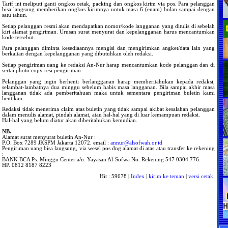
Tarif ini meliputi ganti ongkos cetak, packing dan ongkos kirim via pos. Para pelanggan
bisa langsung memberikan ongkos kirimnya untuk masa 6 (enam) bulan sampai dengan
satu tahun.
Setiap pelanggan resmi akan mendapatkan nomor/kode langganan yang ditulis di sebelah
kiri alamat pengiriman. Urusan surat menyurat dan kepelangganan harus mencantumkan
kode tersebut.
Para pelanggan diminta kesediaannya mengisi dan mengirimkan angket/data lain yang
berkaitan dengan kepelangganan yang dibutuhkan oleh redaksi.
Setiap pengiriman uang ke redaksi An-Nur harap mencantumkan kode pelanggan dan di
sertai photo copy resi pengiriman.
Pelanggan yang ingin berhenti berlangganan harap memberitahukan kepada redaksi,
selambat-lambatnya dua minggu sebelum habis masa langganan. Bila sampai akhir masa
langganan tidak ada pemberitahuan maka untuk sementara pengiriman buletin kami
hentikan.
Redaksi tidak menerima claim atas buletin yang tidak sampai akibat kesalahan pelanggan
dalam menulis alamat, pindah alamat, atau hal-hal yang di luar kemampuan redaksi.
Hal-hal yang belum diatur akan diberitahukan kemudian.
NB.
Alamat surat menyurat buletin An-Nur :
P.O. Box 7289 JKSPM Jakarta 12072. email :
annur@alsofwah.or.id
Pengiriman uang bisa langsung, via wesel pos dng alamat di atas atau transfer ke rekening
:
BANK BCA Ps. Minggu Center a/n. Yayasan Al-Sofwa No. Rekening 547 0304 776.
HP. 0812 8187 8223
Hit : 59678 |
Index
|
kirim ke teman
|
versi cetak