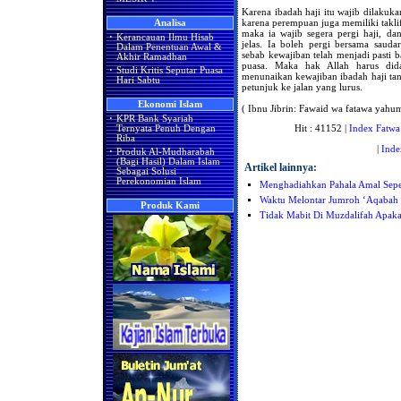
Karena ibadah haji itu wajib dilakuka
karena perempuan juga memiliki takl
Analisa
maka ia wajib segera pergi haji, d
·
Kerancauan Ilmu Hisab
jelas. Ia boleh pergi bersama sauda
Dalam Penentuan Awal &
sebab kewajiban telah menjadi pasti 
Akhir Ramadhan
puasa. Maka hak Allah harus did
·
Studi Kritis Seputar Puasa
menunaikan kewajiban ibadah haji tan
Hari Sabtu
petunjuk ke jalan yang lurus.
Ekonomi Islam
( Ibnu Jibrin: Fawaid wa fatawa yahu
·
KPR Bank Syariah
Hit : 41152 |
Index Fatwa
Ternyata Penuh Dengan
Riba
|
Inde
·
Produk Al-Mudharabah
(Bagi Hasil) Dalam Islam
Artikel lainnya:
Sebagai Solusi
Perekonomian Islam
Menghadiahkan Pahala Amal Sepe
Waktu Melontar Jumroh ‘Aqabah
Produk Kami
Tidak Mabit Di Muzdalifah Apa