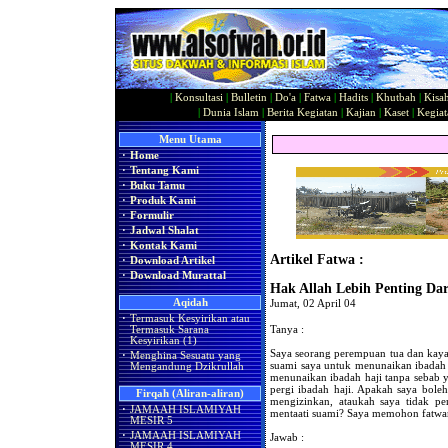
|
Konsultasi
|
Bulletin
|
Do'a
|
Fatwa
|
Hadits
|
Khutbah
|
Kisa
|
Dunia Islam
|
Berita Kegiatan
|
Kajian
|
Kaset
|
Kegiat
Menu Utama
·
Home
·
Tentang Kami
·
Buku Tamu
·
Produk Kami
·
Formulir
·
Jadwal Shalat
·
Kontak Kami
Artikel Fatwa :
·
Download Artikel
·
Download Murattal
Hak Allah Lebih Penting Da
Aqidah
Jumat, 02 April 04
·
Termasuk Kesyirikan atau
Tanya :
Termasuk Sarana
Kesyirikan (1)
Saya seorang perempuan tua dan kaya.
·
Menghina Sesuatu yang
suami saya untuk menunaikan ibadah h
Mengandung Dzikrullah
menunaikan ibadah haji tanpa sebab y
pergi ibadah haji. Apakah saya boleh
Firqah (Aliran-aliran)
mengizinkan, ataukah saya tidak pe
·
JAMAAH ISLAMIYAH
mentaati suami? Saya memohon fatwan
MESIR 5
·
JAMAAH ISLAMIYAH
Jawab :
MESIR 4