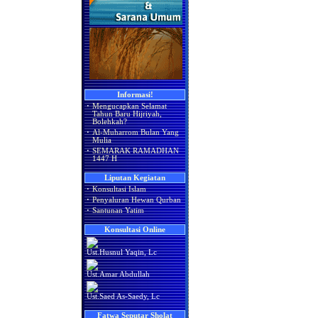
Informasi!
·
Mengucapkan Selamat
Tahun Baru Hijriyah,
Bolehkah?
·
Al-Muharrom Bulan Yang
Mulia
·
SEMARAK RAMADHAN
1447 H
Liputan Kegiatan
·
Konsultasi Islam
·
Penyaluran Hewan Qurban
·
Santunan Yatim
Konsultasi Online
Ust.Husnul Yaqin, Lc
Ust.Amar Abdullah
Ust.Saed As-Saedy, Lc
Fatwa Seputar Sholat