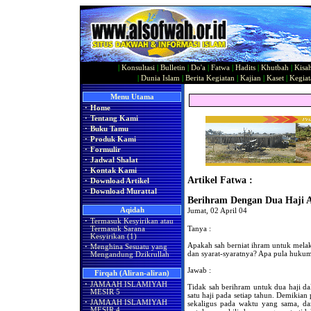
|
Konsultasi
|
Bulletin
|
Do'a
|
Fatwa
|
Hadits
|
Khutbah
|
Kisa
|
Dunia Islam
|
Berita Kegiatan
|
Kajian
|
Kaset
|
Kegiat
Menu Utama
·
Home
·
Tentang Kami
·
Buku Tamu
·
Produk Kami
·
Formulir
·
Jadwal Shalat
·
Kontak Kami
Artikel Fatwa :
·
Download Artikel
·
Download Murattal
Berihram Dengan Dua Haji 
Aqidah
Jumat, 02 April 04
·
Termasuk Kesyirikan atau
Tanya :
Termasuk Sarana
Kesyirikan (1)
Apakah sah berniat ihram untuk mela
·
Menghina Sesuatu yang
dan syarat-syaratnya? Apa pula huku
Mengandung Dzikrullah
Jawab :
Firqah (Aliran-aliran)
·
JAMAAH ISLAMIYAH
Tidak sah berihram untuk dua haji dal
MESIR 5
satu haji pada setiap tahun. Demikian
·
JAMAAH ISLAMIYAH
sekaligus pada waktu yang sama, da
MESIR 4