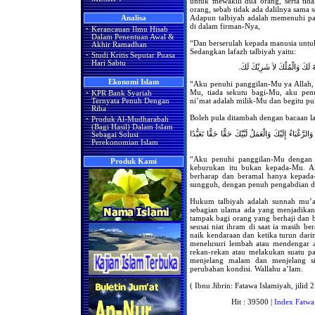
untuk mewakili dua orang, serta ti
orang, sebab tidak ada dalilnya sama s
Adapun talbiyah adalah memenuhi pa
Analisa
di dalam firman-Nya,
·
Kerancauan Ilmu Hisab
Dalam Penentuan Awal &
“Dan berserulah kepada manusia untuk
Akhir Ramadhan
Sedangkan lafazh talbiyah yaitu:
·
Studi Kritis Seputar Puasa
Hari Sabtu
ِعْمَةَ لَكَ وَالْمُلْكَ لاَ شَرِيْكَ لَكَ
Ekonomi Islam
“Aku penuhi panggilan-Mu ya Allah,
Mu, tiada sekutu bagi-Mu, aku pen
·
KPR Bank Syariah
ni’mat adalah milik-Mu dan begitu pul
Ternyata Penuh Dengan
Riba
Boleh pula ditambah dengan bacaan lai
·
Produk Al-Mudharabah
(Bagi Hasil) Dalam Islam
الرَّغْبَاءُ إِلَيْكَ وَالْعَمَلُ لَبَّيْكَ حَقًّا حَقًّا تَعَبُّدًا
Sebagai Solusi
Perekonomian Islam
“Aku penuhi panggilan-Mu dengan 
Produk Kami
keburukan itu bukan kepada-Mu. A
berharap dan beramal hanya kepad
sungguh, dengan penuh pengabdian 
Hukum talbiyah adalah sunnah mu’a
sebagian ulama ada yang menjadikan
tampak bagi orang yang berhaji dan 
seusai niat ihram di saat ia masih be
naik kendaraan dan ketika turun darin
menelusuri lembah atau mendengar a
rekan-rekan atau melakukan suatu pa
menjelang malam dan menjelang s
perubahan kondisi. Wallahu a’lam.
( Ibnu Jibrin: Fatawa Islamiyah, jilid 2
Hit : 39500 |
Index Fatwa