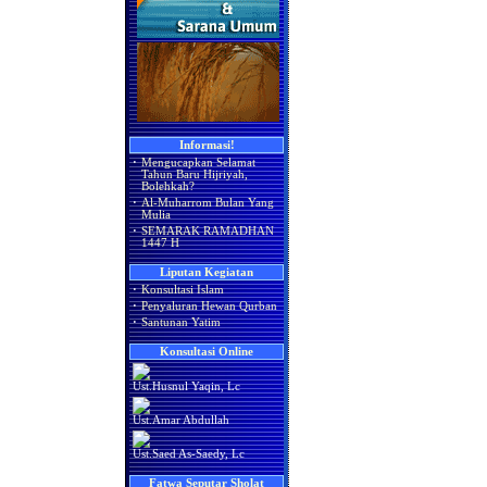
Informasi!
·
Mengucapkan Selamat
Tahun Baru Hijriyah,
Bolehkah?
·
Al-Muharrom Bulan Yang
Mulia
·
SEMARAK RAMADHAN
1447 H
Liputan Kegiatan
·
Konsultasi Islam
·
Penyaluran Hewan Qurban
·
Santunan Yatim
Konsultasi Online
Ust.Husnul Yaqin, Lc
Ust.Amar Abdullah
Ust.Saed As-Saedy, Lc
Fatwa Seputar Sholat