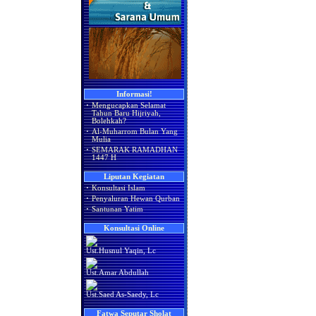
Informasi!
·
Mengucapkan Selamat
Tahun Baru Hijriyah,
Bolehkah?
·
Al-Muharrom Bulan Yang
Mulia
·
SEMARAK RAMADHAN
1447 H
Liputan Kegiatan
·
Konsultasi Islam
·
Penyaluran Hewan Qurban
·
Santunan Yatim
Konsultasi Online
Ust.Husnul Yaqin, Lc
Ust.Amar Abdullah
Ust.Saed As-Saedy, Lc
Fatwa Seputar Sholat