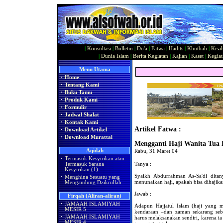
|
Konsultasi
|
Bulletin
|
Do'a
|
Fatwa
|
Hadits
|
Khutbah
|
Kisa
|
Dunia Islam
|
Berita Kegiatan
|
Kajian
|
Kaset
|
Kegiat
Menu Utama
·
Home
·
Tentang Kami
·
Buku Tamu
·
Produk Kami
·
Formulir
·
Jadwal Shalat
·
Kontak Kami
Artikel Fatwa :
·
Download Artikel
·
Download Murattal
Mengganti Haji Wanita Tua 
Aqidah
Rabu, 31 Maret 04
·
Termasuk Kesyirikan atau
Tanya :
Termasuk Sarana
Kesyirikan (1)
Syaikh Abdurrahman As-Sa'di ditany
·
Menghina Sesuatu yang
menunaikan haji, apakah bisa dihajika
Mengandung Dzikrullah
Jawab :
Firqah (Aliran-aliran)
·
JAMAAH ISLAMIYAH
Adapun Hajjatul Islam (haji yang m
MESIR 5
kendaraan –dan zaman sekarang se
·
JAMAAH ISLAMIYAH
harus melaksanakan sendiri, karena 
MESIR 4