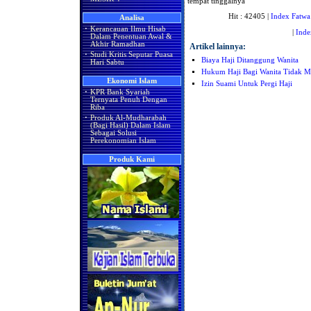
tempat tinggalnya
Hit : 42405 |
Index Fatwa
Analisa
·
Kerancauan Ilmu Hisab
|
Inde
Dalam Penentuan Awal &
Akhir Ramadhan
Artikel lainnya:
·
Studi Kritis Seputar Puasa
Biaya Haji Ditanggung Wanita
Hari Sabtu
Hukum Haji Bagi Wanita Tidak M
Ekonomi Islam
Izin Suami Untuk Pergi Haji
·
KPR Bank Syariah
Ternyata Penuh Dengan
Riba
·
Produk Al-Mudharabah
(Bagi Hasil) Dalam Islam
Sebagai Solusi
Perekonomian Islam
Produk Kami