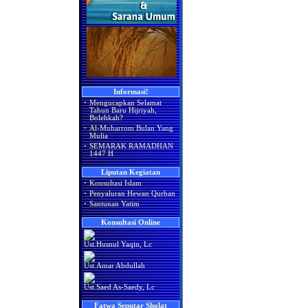
Informasi!
·
Mengucapkan Selamat
Tahun Baru Hijriyah,
Bolehkah?
·
Al-Muharrom Bulan Yang
Mulia
·
SEMARAK RAMADHAN
1447 H
Liputan Kegiatan
·
Konsultasi Islam
·
Penyaluran Hewan Qurban
·
Santunan Yatim
Konsultasi Online
Ust.Husnul Yaqin, Lc
Ust.Amar Abdullah
Ust.Saed As-Saedy, Lc
Fatwa Seputar Sholat