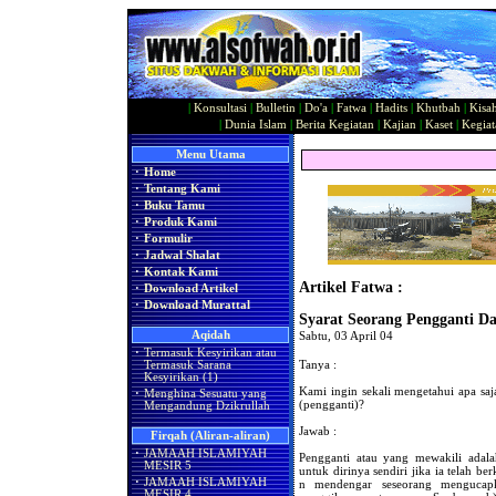
|
Konsultasi
|
Bulletin
|
Do'a
|
Fatwa
|
Hadits
|
Khutbah
|
Kisa
|
Dunia Islam
|
Berita Kegiatan
|
Kajian
|
Kaset
|
Kegiat
Menu Utama
·
Home
·
Tentang Kami
·
Buku Tamu
·
Produk Kami
·
Formulir
·
Jadwal Shalat
·
Kontak Kami
Artikel Fatwa :
·
Download Artikel
·
Download Murattal
Syarat Seorang Pengganti D
Aqidah
Sabtu, 03 April 04
·
Termasuk Kesyirikan atau
Tanya :
Termasuk Sarana
Kesyirikan (1)
Kami ingin sekali mengetahui apa saj
·
Menghina Sesuatu yang
(pengganti)?
Mengandung Dzikrullah
Jawab :
Firqah (Aliran-aliran)
·
JAMAAH ISLAMIYAH
Pengganti atau yang mewakili adala
MESIR 5
untuk dirinya sendiri jika ia telah b
·
JAMAAH ISLAMIYAH
n mendengar seseorang mengucap
MESIR 4