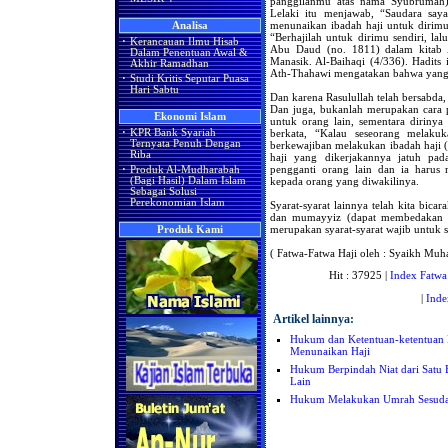
panggilanmu atas nama Syubrumah)
Lelaki itu menjawab, “Saudara sa
menunaikan ibadah haji untuk dirimu
Analisa
“Berhajilah untuk dirimu sendiri, la
·
Kerancauan Ilmu Hisab
Abu Daud (no. 1811) dalam kitab A
Dalam Penentuan Awal &
Manasik. Al-Baihaqi (4/336). Hadits
Akhir Ramadhan
Ath-Thahawi mengatakan bahwa yang b
·
Studi Kritis Seputar Puasa
Hari Sabtu
Dan karena Rasulullah telah bersabda,
Dan juga, bukanlah merupakan cara 
Ekonomi Islam
untuk orang lain, sementara diriny
berkata, “Kalau seseorang melaku
·
KPR Bank Syariah
Ternyata Penuh Dengan
berkewajiban melakukan ibadah haji
Riba
haji yang dikerjakannya jatuh pad
pengganti orang lain dan ia harus
·
Produk Al-Mudharabah
kepada orang yang diwakilinya.
(Bagi Hasil) Dalam Islam
Sebagai Solusi
Perekonomian Islam
Syarat-syarat lainnya telah kita bica
dan mumayyiz (dapat membedakan m
merupakan syarat-syarat wajib untuk s
Produk Kami
( Fatwa-Fatwa Haji oleh : Syaikh Muh
Hit : 37925 |
Index Fatwa
|
Inde
Artikel lainnya:
Hukum dan Ketentuan-ketentuan
Menunaikan Haji
Hukum Berpindah Niat dari Satu 
Lain
Hukum Melakukan Umrah Sesudah