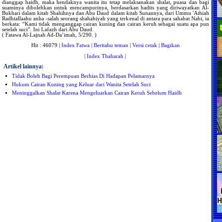
dianggap haidh, maka hendaknya wanita itu tetap melaksanakan shalat, puasa dan bagi
suaminya dibolehkan untuk mencampurinya, berdasarkan hadits yang diriwayatkan Al-
Bukhari dalam kitab Shahihnya dan Abu Daud dalam kitab Sunannya, dari Ummu 'Athiah
Radhiallaahu anha -salah seorang shahabiyah yang terkenal di antara para sahabat Nabi, ia
berkata: “Kami tidak menganggap cairan kuning dan cairan keruh sebagai suatu apa pun
setelah suci”. Ini Lafazh dari Abu Daud.
( Fatawa Al-Lajnah Ad-Da’imah, 5/290. )
Hit : 46079 |
Index Fatwa
|
Beritahu teman
|
Versi cetak
|
Bagikan
|
Index Thaharah
|
Artikel lainnya:
Tidak Boleh Bagi Perempuan Berhias Di Hadapan Pelamarnya
Hukum Cairan Kuning yang Keluar dari Wanita Setelah Suci
Meninggalkan Shalat Karena Mengeluarkan Cairan Keruh Sebelum Haidh