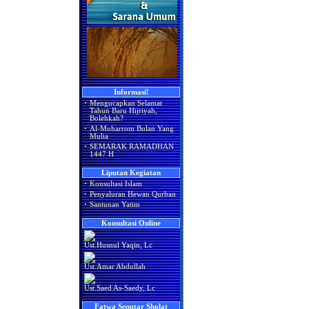
Informasi!
·
Mengucapkan Selamat
Tahun Baru Hijriyah,
Bolehkah?
·
Al-Muharrom Bulan Yang
Mulia
·
SEMARAK RAMADHAN
1447 H
Liputan Kegiatan
·
Konsultasi Islam
·
Penyaluran Hewan Qurban
·
Santunan Yatim
Konsultasi Online
Ust.Husnul Yaqin, Lc
Ust.Amar Abdullah
Ust.Saed As-Saedy, Lc
Fatwa Seputar Sholat