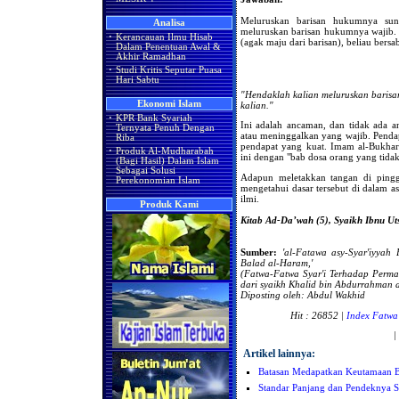
Meluruskan barisan hukumnya sun
Analisa
meluruskan barisan hukumnya wajib. 
·
Kerancauan Ilmu Hisab
(agak maju dari barisan), beliau bersa
Dalam Penentuan Awal &
Akhir Ramadhan
·
Studi Kritis Seputar Puasa
Hari Sabtu
"Hendaklah kalian meluruskan barisa
Ekonomi Islam
kalian."
·
KPR Bank Syariah
Ini adalah ancaman, dan tidak ada 
Ternyata Penuh Dengan
atau meninggalkan yang wajib. Pendap
Riba
pendapat yang kuat. Imam al-Bukhar
·
Produk Al-Mudharabah
ini dengan "bab dosa orang yang tid
(Bagi Hasil) Dalam Islam
Sebagai Solusi
Adapun meletakkan tangan di pingga
Perekonomian Islam
mengetahui dasar tersebut di dalam a
ilmi.
Produk Kami
Kitab Ad-Da’wah (5), Syaikh Ibnu Ut
Sumber:
'al-Fatawa asy-Syar'iyyah
Balad al-Haram,'
(Fatwa-Fatwa Syar'i Terhadap Perm
dari
syaikh Khalid bin Abdurrahman al
Diposting oleh: Abdul Wakhid
Hit : 26852 |
Index Fatwa
|
Artikel lainnya:
Batasan Medapatkan Keutamaan 
Standar Panjang dan Pendeknya S