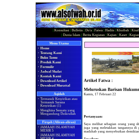
|
Konsultasi
|
Bulletin
|
Do'a
|
Fatwa
|
Hadits
|
Khutbah
|
Kisa
|
Dunia Islam
|
Berita Kegiatan
|
Kajian
|
Kaset
|
Kegiat
Menu Utama
·
Home
·
Tentang Kami
·
Buku Tamu
·
Produk Kami
·
Formulir
·
Jadwal Shalat
·
Kontak Kami
Artikel Fatwa :
·
Download Artikel
·
Download Murattal
Meluruskan Barisan Hukum
Aqidah
Kamis, 17 Februari 22
·
Termasuk Kesyirikan atau
Termasuk Sarana
Kesyirikan (1)
·
Menghina Sesuatu yang
Mengandung Dzikrullah
Pertanyaan:
Firqah (Aliran-aliran)
Saya melihat sebagian orang yang sha
·
JAMAAH ISLAMIYAH
juga yang meletakkan tangannya di
MESIR 5
madzhab yang menyebutkan demikia
·
JAMAAH ISLAMIYAH
MESIR 4
Jawaban: