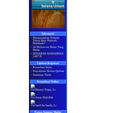
Informasi!
·
Mengucapkan Selamat
Tahun Baru Hijriyah,
Bolehkah?
·
Al-Muharrom Bulan Yang
Mulia
·
SEMARAK RAMADHAN
1447 H
Liputan Kegiatan
·
Konsultasi Islam
·
Penyaluran Hewan Qurban
·
Santunan Yatim
Konsultasi Online
Ust.Husnul Yaqin, Lc
Ust.Amar Abdullah
Ust.Saed As-Saedy, Lc
Fatwa Seputar Sholat