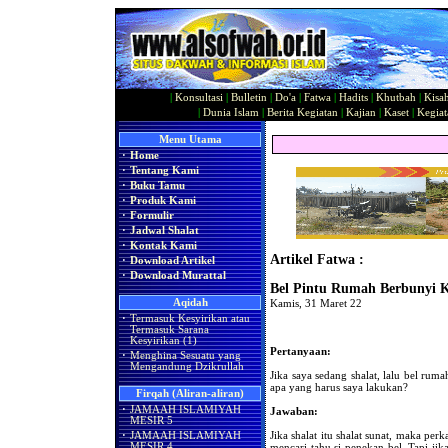
|
Konsultasi
|
Bulletin
|
Do'a
|
Fatwa
|
Hadits
|
Khutbah
|
Kisa
|
Dunia Islam
|
Berita Kegiatan
|
Kajian
|
Kaset
|
Kegiat
Menu Utama
·
Home
·
Tentang Kami
·
Buku Tamu
·
Produk Kami
·
Formulir
·
Jadwal Shalat
·
Kontak Kami
Artikel Fatwa :
·
Download Artikel
·
Download Murattal
Bel Pintu Rumah Berbunyi K
Aqidah
Kamis, 31 Maret 22
·
Termasuk Kesyirikan atau
Termasuk Sarana
Kesyirikan (1)
Pertanyaan:
·
Menghina Sesuatu yang
Mengandung Dzikrullah
Jika saya sedang shalat, lalu bel rum
apa yang harus saya lakukan?
Firqah (Aliran-aliran)
·
JAMAAH ISLAMIYAH
Jawaban:
MESIR 5
Jika shalat itu shalat sunat, maka pe
·
JAMAAH ISLAMIYAH
MESIR 4
mencari tahu si penekan bel. Tapi jika