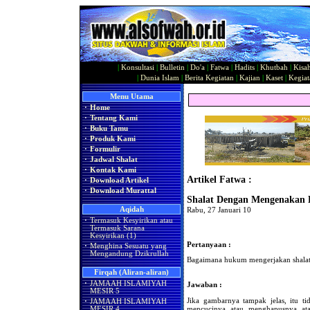
|
Konsultasi
|
Bulletin
|
Do'a
|
Fatwa
|
Hadits
|
Khutbah
|
Kisa
|
Dunia Islam
|
Berita Kegiatan
|
Kajian
|
Kaset
|
Kegiat
Menu Utama
·
Home
·
Tentang Kami
·
Buku Tamu
·
Produk Kami
·
Formulir
·
Jadwal Shalat
·
Kontak Kami
Artikel Fatwa :
·
Download Artikel
·
Download Murattal
Shalat Dengan Mengenakan 
Aqidah
Rabu, 27 Januari 10
·
Termasuk Kesyirikan atau
Termasuk Sarana
Kesyirikan (1)
Pertanyaan :
·
Menghina Sesuatu yang
Mengandung Dzikrullah
Bagaimana hukum mengerjakan shala
Firqah (Aliran-aliran)
·
JAMAAH ISLAMIYAH
Jawaban :
MESIR 5
Jika gambarnya tampak jelas, itu t
·
JAMAAH ISLAMIYAH
mencucinya atau menghapusnya at
MESIR 4