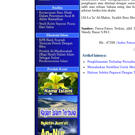
penghapus atau ditutupi dengan warn
salib atau tulisan bahasa asing dan 
Analisa
pikiran ketika kita shalat.
·
Kerancauan Ilmu Hisab
Dalam Penentuan Awal &
[Al-Lu’lu’ Al-Makin, Syaikh Ibnu Jibr
Akhir Ramadhan
·
Studi Kritis Seputar Puasa
Hari Sabtu
Sumber:
Fatwa-Fatwa Terkini, jilid 1
Wandy Hazar S.Pd.I.
Ekonomi Islam
·
KPR Bank Syariah
Hit : 47266 |
Index Fatwa
Ternyata Penuh Dengan
Riba
·
Produk Al-Mudharabah
(Bagi Hasil) Dalam Islam
Artikel lainnya:
Sebagai Solusi
Perekonomian Islam
Pengkhianatan Terhadap Perusah
Memalsukan Sertifikat Untuk Men
Produk Kami
Hukum Seleksi Pegawai Dengan T