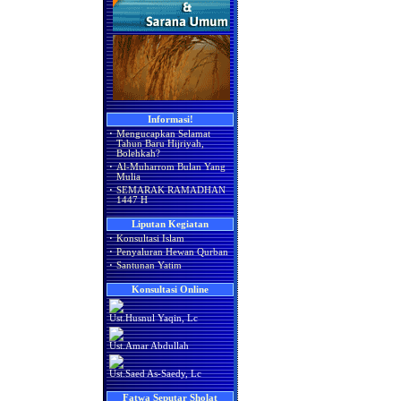
Informasi!
·
Mengucapkan Selamat
Tahun Baru Hijriyah,
Bolehkah?
·
Al-Muharrom Bulan Yang
Mulia
·
SEMARAK RAMADHAN
1447 H
Liputan Kegiatan
·
Konsultasi Islam
·
Penyaluran Hewan Qurban
·
Santunan Yatim
Konsultasi Online
Ust.Husnul Yaqin, Lc
Ust.Amar Abdullah
Ust.Saed As-Saedy, Lc
Fatwa Seputar Sholat