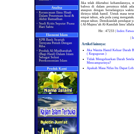
Jika telah diketahui kehamilannya, 
bahwa di dalam perutnya tidak ada 
Analisa
ataupun dengan berselangnya wakt
·
Kerancauan Ilmu Hisab
dirinya tidak hamil. Untuk masa ters
Dalam Penentuan Awal &
empat tahun, ada pula yang mengataka
Akhir Ramadhan
empat tahun. Demikianlah pendapat y
·
Studi Kritis Seputar Puasa
( Al-Majmu’ah Al-Kamilah limu’allafa
Hari Sabtu
Hit : 47233 |
Index Fatwa
Ekonomi Islam
|
I
·
KPR Bank Syariah
Ternyata Penuh Dengan
Artikel lainnya:
Riba
Jika Wanita Hamil Keluar Darah 
·
Produk Al-Mudharabah
( Keguguran )
(Bagi Hasil) Dalam Islam
Sebagai Solusi
Tidak Mengeluarkan Darah Setel
Perekonomian Islam
Mencampurinya?
Apakah Masa Nifas Itu Dapat Leb
Produk Kami