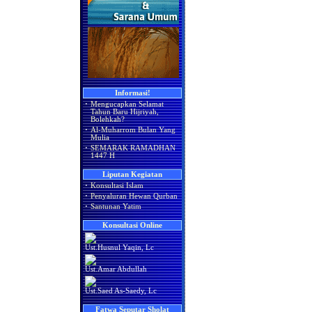
Informasi!
·
Mengucapkan Selamat
Tahun Baru Hijriyah,
Bolehkah?
·
Al-Muharrom Bulan Yang
Mulia
·
SEMARAK RAMADHAN
1447 H
Liputan Kegiatan
·
Konsultasi Islam
·
Penyaluran Hewan Qurban
·
Santunan Yatim
Konsultasi Online
Ust.Husnul Yaqin, Lc
Ust.Amar Abdullah
Ust.Saed As-Saedy, Lc
Fatwa Seputar Sholat