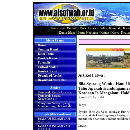
|
Konsultasi
|
Bulletin
|
Do'a
|
Fatwa
|
Hadits
|
Khutbah
|
Kisa
|
Dunia Islam
|
Berita Kegiatan
|
Kajian
|
Kaset
|
Kegiat
Menu Utama
·
Home
·
Tentang Kami
·
Buku Tamu
·
Produk Kami
·
Formulir
·
Jadwal Shalat
·
Kontak Kami
Artikel Fatwa :
·
Download Artikel
·
Download Murattal
Bila Seorang Wanita Hamil
Aqidah
Tahu Apakah Kandungannya
·
Termasuk Kesyirikan atau
Keadaan Ia Mengalami Haid
Termasuk Sarana
Kamis, 01 April 04
Kesyirikan (1)
·
Menghina Sesuatu yang
Tanya :
Mengandung Dzikrullah
Syaikh Ibnu As-Sa’di ditanya: Bila 
Firqah (Aliran-aliran)
tahu apakah kandungannya kegugu-ra
meminum obat untuk membersihkan 
·
JAMAAH ISLAMIYAH
MESIR 5
Jawab :
·
JAMAAH ISLAMIYAH
MESIR 4