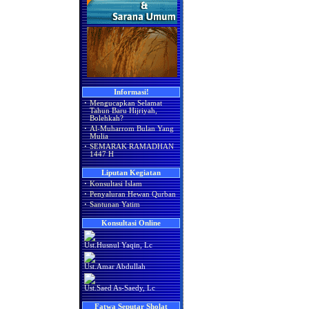
Informasi!
·
Mengucapkan Selamat
Tahun Baru Hijriyah,
Bolehkah?
·
Al-Muharrom Bulan Yang
Mulia
·
SEMARAK RAMADHAN
1447 H
Liputan Kegiatan
·
Konsultasi Islam
·
Penyaluran Hewan Qurban
·
Santunan Yatim
Konsultasi Online
Ust.Husnul Yaqin, Lc
Ust.Amar Abdullah
Ust.Saed As-Saedy, Lc
Fatwa Seputar Sholat