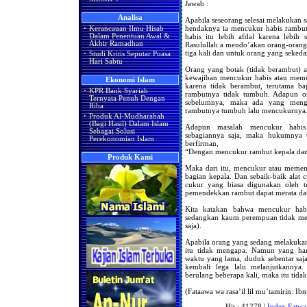
Jawab :
Analisa
Apabila seseorang selesai melakukan 
hendaknya ia mencukur habis rambu
·
Kerancauan Ilmu Hisab
habis itu lebih afdal karena lebih
Dalam Penentuan Awal &
Akhir Ramadhan
Rasulullah a mendo’akan orang-oran
tiga kali dan untuk orang yang seke
·
Studi Kritis Seputar Puasa
Hari Sabtu
Orang yang botak (tidak berambut) 
kewajiban mencukur habis atau memen
Ekonomi Islam
karena tidak berambut, terutama b
·
KPR Bank Syariah
rambutnya tidak tumbuh. Adapun or
Ternyata Penuh Dengan
sebelumnya, maka ada yang meng
Riba
rambutnya tumbuh lalu mencukurnya
·
Produk Al-Mudharabah
(Bagi Hasil) Dalam Islam
Adapun masalah mencukur habis
Sebagai Solusi
sebagiannya saja, maka hukumnya t
Perekonomian Islam
berfirman,
“Dengan mencukur rambut kepala dan
Produk Kami
Maka dari itu, mencukur atau memen
bagian kepala. Dan sebaik-baik alat
cukur yang biasa digunakan oleh t
pemendekkan rambut dapat merata dan r
Kita katakan bahwa mencukur habis
sedangkan kaum perempuan tidak me
saja).
Apabila orang yang sedang melakukan 
itu tidak mengapa. Namun yang har
waktu yang lama, duduk sebentar saj
kembali lega lalu melanjutkannya
berulang beberapa kali, maka itu tida
(Fataawa wa rasa’il lil mu’tamirin: Ibnu
Hit : 41278 |
Index Fatwa