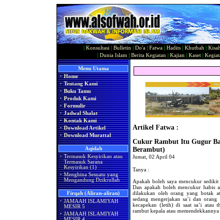
|
Konsultasi
|
Bulletin
|
Do'a
|
Fatwa
|
Hadits
|
Khutbah
|
Kisa
|
Dunia Islam
|
Berita Kegiatan
|
Kajian
|
Kaset
|
Kegiat
Menu Utama
·
Home
·
Tentang Kami
·
Buku Tamu
·
Produk Kami
·
Formulir
·
Jadwal Shalat
·
Kontak Kami
Artikel Fatwa :
·
Download Artikel
·
Download Murattal
Cukur Rambut Itu Gugur Bag
Aqidah
Berambut)
·
Termasuk Kesyirikan atau
Jumat, 02 April 04
Termasuk Sarana
Kesyirikan (1)
Tanya :
·
Menghina Sesuatu yang
Mengandung Dzikrullah
Apakah boleh saya mencukur sedikit 
Dan apakah boleh mencukur habis at
dilakukan oleh orang yang botak a
Firqah (Aliran-aliran)
sedang mengerjakan sa’i dan orang 
·
JAMAAH ISLAMIYAH
kecapekan (letih) di saat sa’i ata
MESIR 5
rambut kepala atau memendekkannya s
·
JAMAAH ISLAMIYAH
MESIR 4