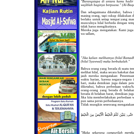
"Barangsiapa di antara kamu hadir 
wajiblah baginya berpuasa." (Al-Baq
Dan sebagaimana diketahui, bahwa 
masing orang, tapi cukup dilakukan di
berlaku untuk setiap tempat yang ma
munculnya hilal berbeda dengan tem
tidak harus mengikutinya.
Mereka juga mengatakan: Kami juga m
wa sallam,
"Jika kalian melihatnya (hilal Ramad
(hilal Syawwal) maka berbukalah."
Bahwa orang yang berada di suatu te
melihat hilal, maka secara hakekat d
jauh mereka mengatakan: Penentuan
waktu harian, karena negara-negara 
hari, maka demikian juga dalam pen
diketahui, bahwa perbedaan waktu/h
orang-orang yang berada di belaha
berada di belahan barat, demikian jug
Jika kita memberlakukan perbedaan wa
pun sama persis perbedaannya.
Tidak mungkin seseorang mengatakan
تَّى; يَتَبَيَّنَ لَكُمُ الْخَيْطُ الْأَبْيَضُ مِنَ الْخَيْطِ
"Maka sekarang campurilah mereka