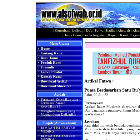
|
Konsultasi
|
Bulletin
|
Do'a
|
Fatwa
|
Hadits
|
Khutbah
|
Kisa
|
Dunia Islam
|
Berita Kegiatan
|
Kajian
|
Kaset
|
Kegiat
Menu Utama
·
Home
·
Tentang Kami
·
Buku Tamu
·
Produk Kami
·
Formulir
·
Jadwal Shalat
·
Kontak Kami
Artikel Fatwa :
·
Download Artikel
·
Download Murattal
Puasa Berdasarkan Satu Ru'
Aqidah
Rabu, 20 Juli 22
·
Termasuk Kesyirikan atau
Pertanyaan:
Termasuk Sarana
Apakah kaum Muslimin di seluruh du
Kesyirikan (1)
Dan bagaimana puasanya kaum Muslimi
·
Menghina Sesuatu yang
syar'iyahnya?
Mengandung Dzikrullah
Jawaban:
Firqah (Aliran-aliran)
Para ahlul ilmi telah berbeda pendapat
·
JAMAAH ISLAMIYAH
Muslimin telah terlihat hilal, yang ma
MESIR 5
kaum Muslimin lainnya harus mengikuti
·
JAMAAH ISLAMIYAH
MESIR 4