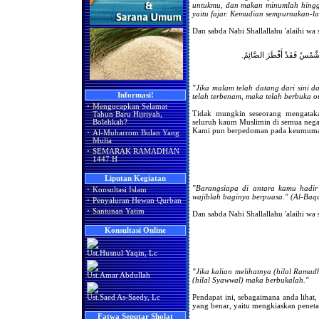
untukmu, dan makan minumlah hingga
yaitu fajar. Kemudian sempurnakan-l
Dan sabda Nabi Shallallahu 'alaihi wa 
تِ الشَّمْسُ فَقَدْ أَفْطَرَ الصَّائِمُ
"Jika malam telah datang dari sini da
Informasi!
telah terbenam, maka telah berbuka 
·
Mengucapkan Selamat
Tidak mungkin seseorang mengatak
Tahun Baru Hijriyah,
seluruh kaum Muslimin di semua nega
Bolehkah?
Kami pun berpedoman pada keumuman
·
Al-Muharrom Bulan Yang
Mulia
·
SEMARAK RAMADHAN
1447 H
Liputan Kegiatan
"Barangsiapa di antara kamu hadir 
·
Konsultasi Islam
wajiblah baginya berpuasa." (Al-Baq
·
Penyaluran Hewan Qurban
·
Santunan Yatim
Dan sabda Nabi Shallallahu 'alaihi wa 
Konsultasi Online
Ust.Husnul Yaqin, Lc
"Jika kalian melihatnya (hilal Ramad
Ust.Amar Abdullah
(hilal Syawwal) maka berbukalah."
Pendapat ini, sebagaimana anda lihat,
Ust.Saed As-Saedy, Lc
yang benar, yaitu mengkiaskan penet
Fatwa Seputar Sholat