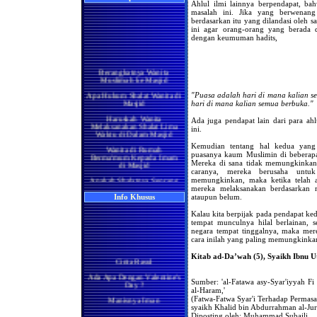
Ahlul ilmi lainnya berpendapat, b
masalah ini. Jika yang berwenang
berdasarkan itu yang dilandasi oleh s
ini agar orang-orang yang berada d
dengan keumuman hadits,
Berangkatnya Wanita
Muslimah ke Masjid
Apa Hukum Shalat Wanita di
"Puasa adalah hari di mana kalian s
Masjid
hari di mana kalian semua berbuka."
Haruskah Wanita
Melaksanakan Shalat Lima
Ada juga pendapat lain dari para ah
Waktu di Dalam Masjid
ini.
Wanita di Rumah
Kemudian tentang hal kedua yang 
Berma'mum Kepada Imam
puasanya kaum Muslimin di beberapa 
di Masjid
Mereka di sana tidak memungkinkan 
caranya, mereka berusaha untuk
Apakah Shalatnya Seorang
memungkinkan, maka ketika telah ad
Wanita di rumah Lebih
mereka melaksanakan berdasarkan ru
Utama Ataukah di Masjidil
Haram
ataupun belum.
Info Khusus
Manakah yang Lebih Utama
Kalau kita berpijak pada pendapat ked
Bagi Wanita Pada Bulan
tempat munculnya hilal berlainan, 
Ramadhan, Melaksanakan
negara tempat tinggalnya, maka mer
Shalat di Masjidil Haram
cara inilah yang paling memungkinka
atau di Rumah
Kitab ad-Da’wah (5), Syaikh Ibnu Ut
Cinta Rasul
Shalatnya Kaum Wanita
yang Sedang Umrah di
Ada Apa Dengan Valentine's
Bulan Ramadhan
Day ?
Sumber: 'al-Fatawa asy-Syar'iyyah Fi
Apakah Shalat Seseorang di
al-Haram,'
Manisnya Iman
Masjidil Haram Bisa Batal
(Fatwa-Fatwa Syar'i Terhadap Permas
Ketika Ia Ikut Berjama'ah
syaikh Khalid bin Abdurrahman al-Jura
Hukum Merayakan Hari
Dengan Imam atau Shalat
Diposting oleh: Muhammad Subaili