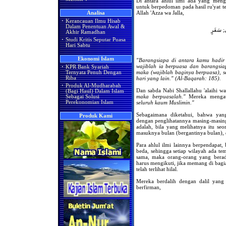
Di antara ahlul ilmi ada yang men
untuk berpedoman pada hasil ru'yat 
Allah 'Azza wa Jalla,
Analisa
·
Kerancauan Ilmu Hisab
Dalam Penentuan Awal &
ى; سَفَرٍ
Akhir Ramadhan
·
Studi Kritis Seputar Puasa
Hari Sabtu
Ekonomi Islam
"Barangsiapa di antara kamu hadir 
wajiblah ia berpuasa dan barangsiap
·
KPR Bank Syariah
maka (wajiblah baginya berpuasa), s
Ternyata Penuh Dengan
hari yang lain." (Al-Baqarah: 185).
Riba
·
Produk Al-Mudharabah
Dan sabda Nabi Shallallahu 'alaihi w
(Bagi Hasil) Dalam Islam
maka berpuasalah."
Mereka menga
Sebagai Solusi
seluruh kaum Muslimin."
Perekonomian Islam
Sebagaimana diketahui, bahwa yang
Produk Kami
dengan penglihatannya masing-masing
adalah, bila yang melihatnya itu se
masuknya bulan (bergantinya bulan), d
Para ahlul ilmi lainnya berpendapat,
beda, sehingga setiap wilayah ada tem
sama, maka orang-orang yang berada
harus mengikuti, jika memang di bagi
telah terlihat hilal.
Mereka berdalih dengan dalil yang
berfirman,