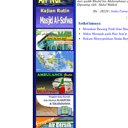
dari
syaikh Khalid bin Abdurrahman al
Diposting oleh: Abdul Wakhid
Hit : 28220 |
Index Fatwa
|
Artikel lainnya:
Memakan Bawang Putih Atau Baw
Waktu Mustajab pada Hari Jum'at
Hukum Menyepelekan Shalat Ber