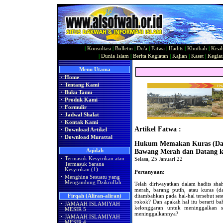
|
Konsultasi
|
Bulletin
|
Do'a
|
Fatwa
|
Hadits
|
Khutbah
|
Kisa
|
Dunia Islam
|
Berita Kegiatan
|
Kajian
|
Kaset
|
Kegiat
Menu Utama
·
Home
·
Tentang Kami
·
Buku Tamu
·
Produk Kami
·
Formulir
·
Jadwal Shalat
·
Kontak Kami
Artikel Fatwa :
·
Download Artikel
·
Download Murattal
Hukum Memakan Kuras (Dau
Aqidah
Bawang Merah dan Datang k
·
Termasuk Kesyirikan atau
Selasa, 25 Januari 22
Termasuk Sarana
Kesyirikan (1)
Pertanyaan:
·
Menghina Sesuatu yang
Mengandung Dzikrullah
Telah diriwayatkan dalam hadits sh
merah, barang putih, atau kuras (d
ditambahkan pada hal-hal tersebut s
Firqah (Aliran-aliran)
rokok? Dan apakah hal itu berarti ba
·
JAMAAH ISLAMIYAH
kelonggaran untuk meninggalkan sh
MESIR 5
meninggalkannya?
·
JAMAAH ISLAMIYAH
MESIR 4