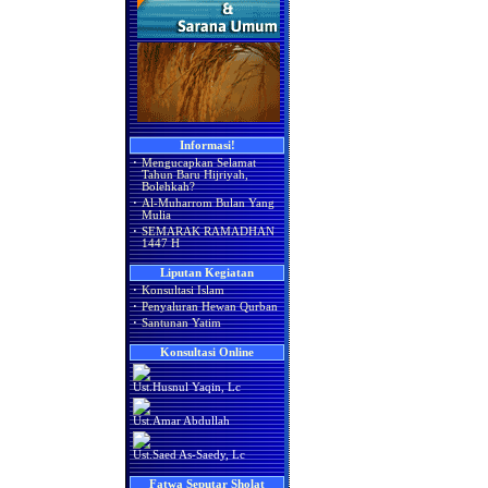
Informasi!
·
Mengucapkan Selamat
Tahun Baru Hijriyah,
Bolehkah?
·
Al-Muharrom Bulan Yang
Mulia
·
SEMARAK RAMADHAN
1447 H
Liputan Kegiatan
·
Konsultasi Islam
·
Penyaluran Hewan Qurban
·
Santunan Yatim
Konsultasi Online
Ust.Husnul Yaqin, Lc
Ust.Amar Abdullah
Ust.Saed As-Saedy, Lc
Fatwa Seputar Sholat