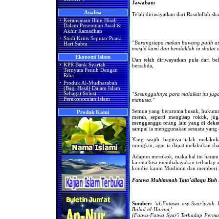
Jawaban:
Analisa
Telah diriwayatkan dari Rasulullah sha
·
Kerancauan Ilmu Hisab
Dalam Penentuan Awal &
Akhir Ramadhan
·
Studi Kritis Seputar Puasa
"Barangsiapa makan bawang putih at
Hari Sabtu
masjid kami dan hendaklah ia shalat 
Ekonomi Islam
Dan telah diriwayatkan pula dari bel
·
KPR Bank Syariah
bersabda,
Ternyata Penuh Dengan
Riba
·
Produk Al-Mudharabah
(Bagi Hasil) Dalam Islam
"Sesungguhnya para malaikat itu ju
Sebagai Solusi
Perekonomian Islam
manusia."
Semua yang beraroma busuk, hukum
Produk Kami
merah, seperti mengisap rokok, ju
mengganggu orang lain yang di dekat
sampai ia menggunakan sesuatu yang 
Yang wajib baginya ialah melakuk
mungkin, agar ia dapat melakukan shal
Adapun merokok, maka hal itu haram se
karena bisa membahayakan terhadap 
kondisi kaum Muslimin dan memberi 
Fatawa Muhimmah Tata’allaqu Bish S
Sumber:
'al-Fatawa asy-Syar'iyyah
Balad al-Haram,'
(Fatwa-Fatwa Syar'i Terhadap Perm