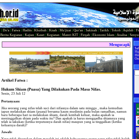
n
|
Do'a
|
Fatwa
|
Hadits
|
Khutbah
|
Kisah
|
Mu'jizat
|
Qur'an
|
Sakinah
|
Tarikh
|
Tokoh
|
Aqidah
|
Fi
|
Berita Kegiatan
|
Kajian
|
Kaset
|
Kegiatan
|
Materi KIT
|
Firqah
|
Ekonomi Islam
|
Analisa
|
Seny
Mengucapkan Sela
Sa
Hi
Hit
On
Artikel Fatwa :
Hukum Shiam (Puasa) Yang Dilakukan Pada Masa Nifas.
Senin, 23 Juli 12
Pertanyaan:
Jika seorang yang nifas telah suci dari nifasnya dalam satu minggu , maka kemudian
iapun melakukan shiam (puasa) bersama kaum muslimin pada bulan ramadhan, namun
baru beberapa hari ia melakukan shiam, darah kembali keluar, maka apakah ia
meninggalkan shiam pada waktu itu? Dan apakah ia harus mengqadha shiamnya yang
telah ia lakukan (ketika terputusnya darah nifas) maupun yang ia tinggalkan (ketika
keluarnya darah)?
Jawab:
Yang tidak diragukan dalam masalah ini adalah bahwasanya orang yang nifas tidak boleh